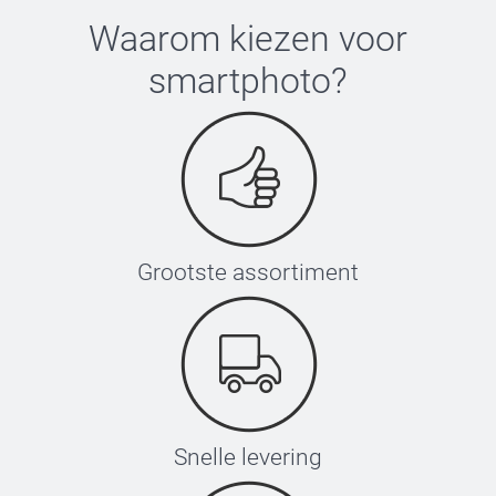
53-55 cm
Waarom kiezen voor
smartphoto
?
Wassen:
XS-S
Droger:
52-54 cm
Strijken:
Bleken:
S-M
54-56 cm
Grootste assortiment
M-L
56-58 cm
L-XL
58-60 cm
Snelle levering