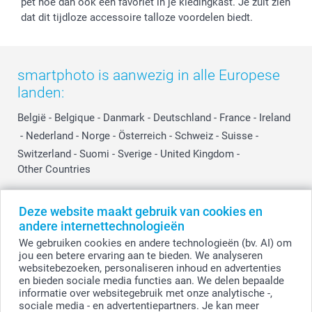
pet hoe dan ook een favoriet in je kledingkast. Je zult zien
dat dit tijdloze accessoire talloze voordelen biedt.
smartphoto is aanwezig in alle Europese
landen:
België
-
Belgique
-
Danmark
-
Deutschland
-
France
-
Ireland
-
Nederland
-
Norge
-
Österreich
-
Schweiz
-
Suisse
-
Switzerland
-
Suomi
-
Sverige
-
United Kingdom
-
Other Countries
Deze website maakt gebruik van cookies en
Alle prijzen zijn in EURO (€) inclusief BTW en exclusief verzendkosten.
andere internettechnologieën
We gebruiken cookies en andere technologieën (bv. AI) om
jou een betere ervaring aan te bieden. We analyseren
websitebezoeken, personaliseren inhoud en advertenties
© smartphoto group. Alle rechten voorbehouden.
Disclaimer
en bieden sociale media functies aan. We delen bepaalde
informatie over websitegebruik met onze analytische -,
sociale media - en advertentiepartners. Je kan meer