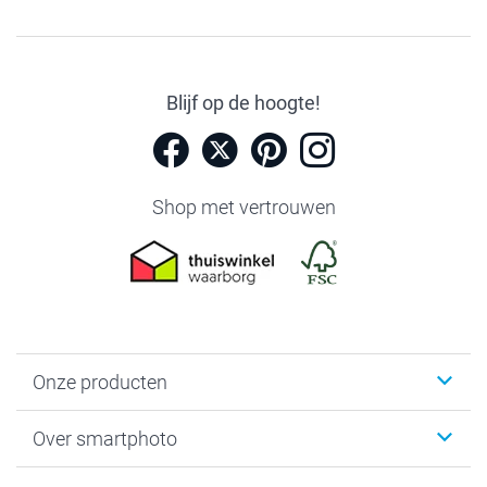
Blijf op de hoogte!
Shop met vertrouwen
Onze producten
Foto's afdrukken
Over smartphoto
Fotoboeken
Wanddecoratie
smartphoto