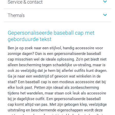
Service & contact
Fotocadeaus
Vacatures
Kalenders & agenda's
Sitemap
Service & Contact
Thema's
Kaarten
Bestelproces
Tevredenheidsgarantie
Voorwaarden
Mijn account
Kerst
Herroepingsrecht
Mijn orderstatus
Baby
Gepersonaliseerde baseball cap met
Privacy
smartbonus
Moederdag
geborduurde tekst
Cookiebeleid
smartfriends
Vaderdag
Ben je op zoek naar een stijlvol, handig accessoire voor
Reviews
service@smartphoto.nl
Huwelijk
zonnige dagen? Dan is een gepersonaliseerde baseball
Prijslijst
Affiliate partnerprogramma
cap misschien wel de ideale oplossing. Zo'n pet biedt niet
Investor Relations
Partnerships
alleen bescherming tegen schadelijke uv-straling, maar is
Influencer partnerprogramma
ook zo veelzijdig dat je hem bij allerlei outfits kunt dragen.
Ga je naar een wedstrijd of gewoon wat winkelen in de
stad? Een baseball cap is een modieus accessoire dat bij
elke look past. Petten zijn ideaal als zonbescherming
tijdens het wandelen, maar staan ook leuk als accessoire
bij je dagelijkse outfit. Een gepersonaliseerde baseball
cap komt altijd van pas. Met zijn gebogen klep, veelzijdige
uitstraling en beschermende eigenschappen wordt deze