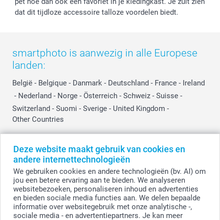
pet hoe dan ook een favoriet in je kledingkast. Je zult zien
dat dit tijdloze accessoire talloze voordelen biedt.
smartphoto is aanwezig in alle Europese
landen:
België
-
Belgique
-
Danmark
-
Deutschland
-
France
-
Ireland
-
Nederland
-
Norge
-
Österreich
-
Schweiz
-
Suisse
-
Switzerland
-
Suomi
-
Sverige
-
United Kingdom
-
Other Countries
Deze website maakt gebruik van cookies en
Alle prijzen zijn in EURO (€) inclusief BTW en exclusief verzendkosten.
andere internettechnologieën
We gebruiken cookies en andere technologieën (bv. AI) om
jou een betere ervaring aan te bieden. We analyseren
websitebezoeken, personaliseren inhoud en advertenties
© smartphoto group. Alle rechten voorbehouden.
Disclaimer
en bieden sociale media functies aan. We delen bepaalde
informatie over websitegebruik met onze analytische -,
sociale media - en advertentiepartners. Je kan meer