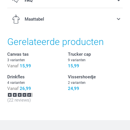
FAQ
Maattabel
Gerelateerde producten
2-4 jaar
Canvas tas
Trucker cap
3 varianten
9 varianten
50-51 cm
Vanaf
15,99
15,99
4-6 jaar
Drinkfles
Vissershoedje
4 varianten
2 varianten
51-52 cm
Vanaf
26,99
24,99
6-8 jaar
(22 reviews)
52-53 cm
8-12 jaar