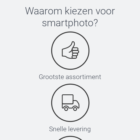
53-55 cm
Waarom kiezen voor
smartphoto
?
Wassen:
XS-S
Droger:
52-54 cm
Strijken:
Bleken:
S-M
54-56 cm
Grootste assortiment
M-L
56-58 cm
L-XL
58-60 cm
Snelle levering