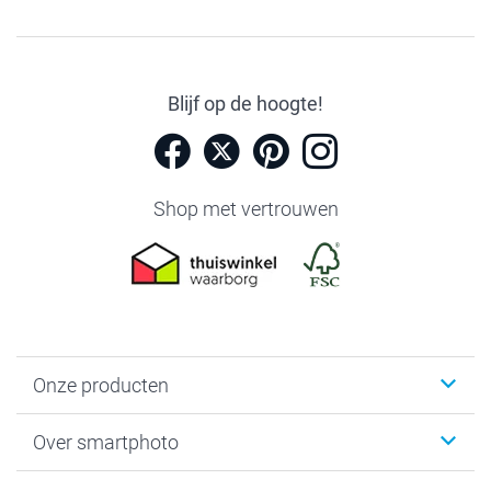
Blijf op de hoogte!
Shop met vertrouwen
Onze producten
Foto's afdrukken
Over smartphoto
Fotoboeken
Wanddecoratie
smartphoto