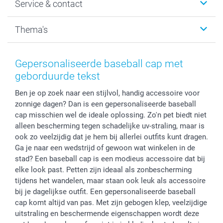
Service & contact
Fotocadeaus
Vacatures
Kalenders & agenda's
Sitemap
Service & Contact
Thema's
Kaarten
Bestelproces
Tevredenheidsgarantie
Voorwaarden
Mijn account
Kerst
Herroepingsrecht
Mijn orderstatus
Baby
Gepersonaliseerde baseball cap met
Privacy
smartbonus
Moederdag
geborduurde tekst
Cookiebeleid
smartfriends
Vaderdag
Ben je op zoek naar een stijlvol, handig accessoire voor
Reviews
service@smartphoto.nl
Huwelijk
zonnige dagen? Dan is een gepersonaliseerde baseball
Prijslijst
Affiliate partnerprogramma
cap misschien wel de ideale oplossing. Zo'n pet biedt niet
Investor Relations
Partnerships
alleen bescherming tegen schadelijke uv-straling, maar is
Influencer partnerprogramma
ook zo veelzijdig dat je hem bij allerlei outfits kunt dragen.
Ga je naar een wedstrijd of gewoon wat winkelen in de
stad? Een baseball cap is een modieus accessoire dat bij
elke look past. Petten zijn ideaal als zonbescherming
tijdens het wandelen, maar staan ook leuk als accessoire
bij je dagelijkse outfit. Een gepersonaliseerde baseball
cap komt altijd van pas. Met zijn gebogen klep, veelzijdige
uitstraling en beschermende eigenschappen wordt deze