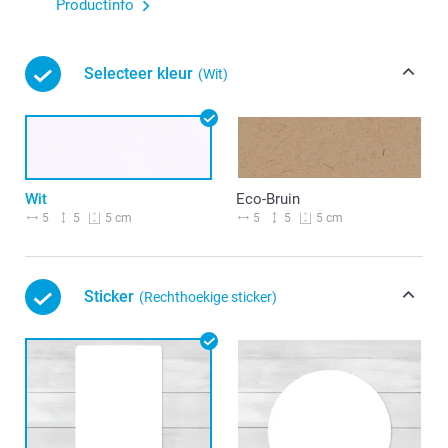
Productinfo
Selecteer kleur
(Wit)
Wit
Eco-Bruin
5
5
5
5
5 cm
5 cm
Sticker
(Rechthoekige sticker)