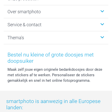
Foto's afdrukken
Over smartphoto
Fotoboeken
Wanddecoratie
smartphoto
Service & contact
Fotocadeaus
Vacatures
Kalenders & agenda's
Sitemap
Service & Contact
Thema's
Kaarten
Bestelproces
Tevredenheidsgarantie
Voorwaarden
Mijn account
Kerst
Herroepingsrecht
Mijn orderstatus
Baby
Bestel nu kleine of grote doosjes met
Privacy
smartbonus
Moederdag
doopsuiker
Cookiebeleid
smartfriends
Vaderdag
Maak zelf jouw eigen originele bedankdoosjes door deze
Reviews
service@smartphoto.nl
Huwelijk
met stickers af te werken. Personaliseer de stickers
Prijslijst
Affiliate partnerprogramma
gemakkelijk en snel in het online fotoprogramma.
Investor Relations
Partnerships
Influencer partnerprogramma
smartphoto is aanwezig in alle Europese
landen: