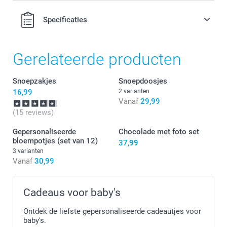
2 kg
Specificaties
Hartjes: frambozensmaak
Gummibeertjes: zachte fruitgummies in verschillende
smaken
Gerelateerde producten
Hier vind je de voedingsinformatie voor de
gummy
beertjes & hartjes
Snoepzakjes
Snoepdoosjes
16,99
2 varianten
Vanaf
29,99
Verfijn de zakjes en doosjes met een
(15 reviews)
bijpassend lint
Gepersonaliseerde
Chocolade met foto set
bloempotjes (set van 12)
37,99
3,00 / stuk
3 varianten
Vanaf
30,99
Wit
Roze
Cadeaus voor baby's
Blauw
Luxe organza lint met satijnen rand
Ontdek de liefste gepersonaliseerde cadeautjes voor
Rol, 10 m
baby's.