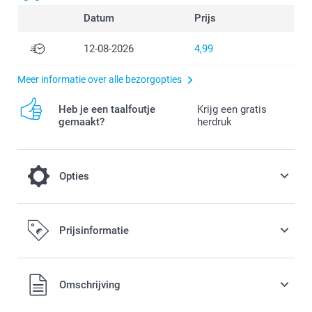
Datum
Prijs
12-08-2026
4,99
Meer informatie over alle bezorgopties
Heb je een taalfoutje
Krijg een gratis
gemaakt?
herdruk
Opties
Vul je doosjes met lekkere snoepjes
Prijsinformatie
14,99 / stuk
Alle prijzen zijn in EURO (€) inclusief BTW en exclusief
Omschrijving
verzendkosten.
Deel je doosjes gevuld met heerlijke en zoete snoepjes uit.