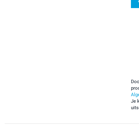
Doo
pro
Alg
Je 
uits