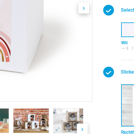
Select
Wit
5
Sticke
Recht