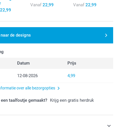
r
Vanaf
22,99
Vanaf
22,99
22,99
 naar de designs
ng
Datum
Prijs
12-08-2026
4,99
nformatie over alle bezorgopties
 een taalfoutje gemaakt?
Krijg een gratis herdruk
s