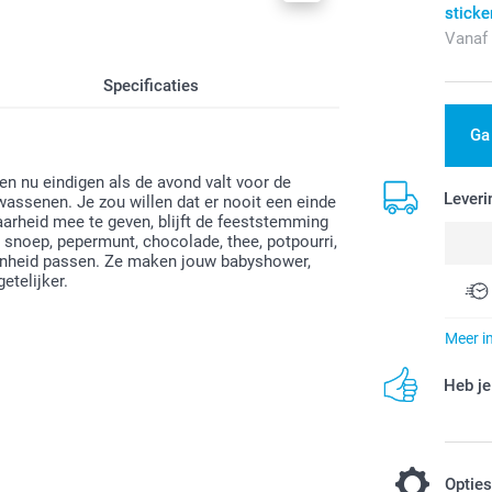
sticke
Vanaf
Specificaties
Ga
ten nu eindigen als de avond valt voor de
Leveri
lwassenen. Je zou willen dat er nooit een einde
aarheid mee te geven, blijft de feeststemming
snoep, pepermunt, chocolade, thee, potpourri,
genheid passen. Ze maken jouw babyshower,
etelijker.
Meer i
Heb je
Optie