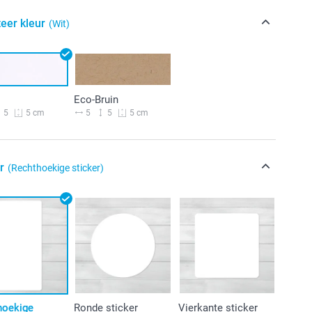
eer kleur
(Wit)
Eco-Bruin
5
5
5
5 cm
5 cm
r
(Rechthoekige sticker)
hoekige
Ronde sticker
Vierkante sticker