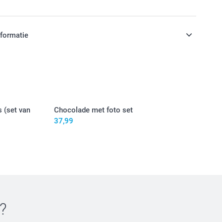
sjes met lekkere snoepjes
nformatie
jn in EURO (€) inclusief BTW en exclusief verzendkosten.
 gevuld met heerlijke en zoete snoepjes uit.
 (set van
Chocolade met foto set
ambozensmaak
37,99
s: zachte fruitgummies in verschillende smaken
 de voedingsinformatie voor de
gummy beertjes & hartjes
zakjes en doosjes met een bijpassend lint
?