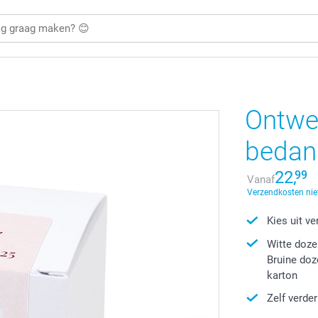
Ontwer
bedan
22,
99
Vanaf
Verzendkosten nie
Kies uit v
Witte doze
Bruine doz
karton
Zelf verde