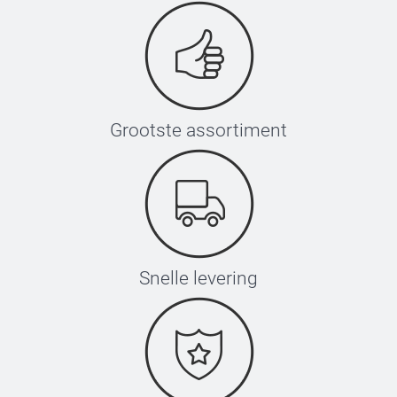
Wit
Roze
Blauw
Luxe organza li
Rol, 10 m
Grootste assortiment
Snelle levering