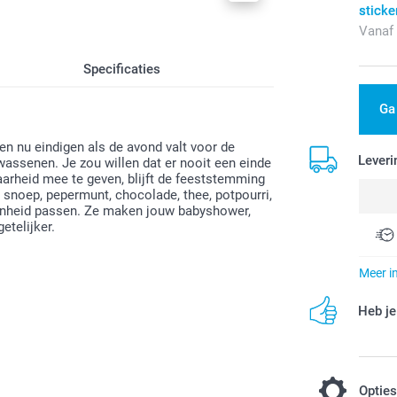
sticke
Vanaf
Specificaties
Ga
ten nu eindigen als de avond valt voor de
Leveri
lwassenen. Je zou willen dat er nooit een einde
aarheid mee te geven, blijft de feeststemming
snoep, pepermunt, chocolade, thee, potpourri,
genheid passen. Ze maken jouw babyshower,
etelijker.
Meer i
Heb je
Optie