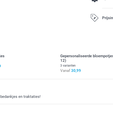
Vul je doo
Prijsi
14,99 / stuk
Alle prijzen zi
Deel je doosjes
2 kg
jes
Gepersonaliseerde bloempotjes
Hartjes: fr
12)
Gummibeertje
9
3 varianten
Hier vind je
Vanaf
30,99
Verfijn de 
bedankjes en traktaties!
3,00 / stuk