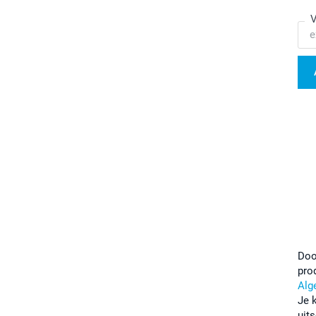
V
Doo
pro
Alg
Je 
uits