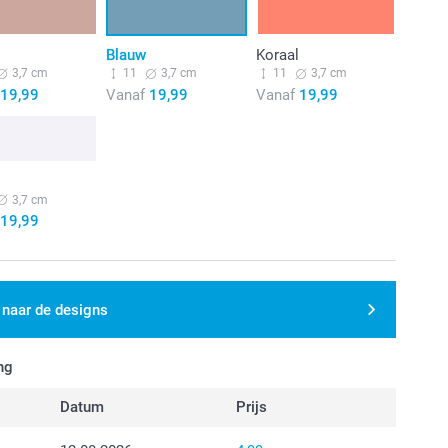
Blauw
Koraal
3,7 cm
11
3,7 cm
11
3,7 cm
19,99
Vanaf
19,99
Vanaf
19,99
3,7 cm
19,99
 naar de designs
ng
Datum
Prijs