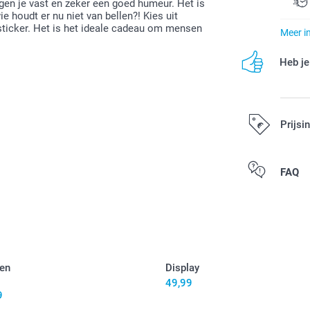
rgen je vast en zeker een goed humeur. Het is
 houdt er nu niet van bellen?! Kies uit
 sticker. Het is het ideale cadeau om mensen
Meer i
Heb je
Prijsi
Alle prijzen zi
FAQ
den
Display
49,99
9