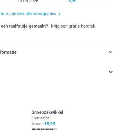
12-08-2026
4,99
nformatie over alle bezorgopties
 een taalfoutje gemaakt?
Krijg een gratis herdruk
nformatie
jn in EURO (€) inclusief BTW en exclusief verzendkosten.
Snoepzakwikkel
8 varianten
Vanaf
15,99