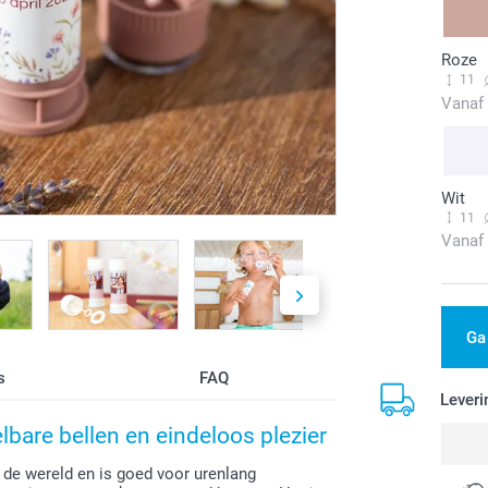
Roze
11
Vanaf
Wit
11
Vanaf
Ga
s
FAQ
Leveri
lbare bellen en eindeloos plezier
 de wereld en is goed voor urenlang