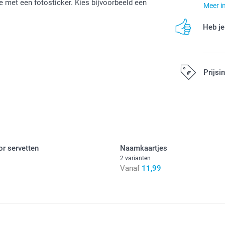
 met een fotosticker. Kies bijvoorbeeld een
Meer i
Heb je
Prijsi
Alle prijzen zi
or servetten
Naamkaartjes
2 varianten
Vanaf
11,99