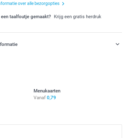
nformatie over alle bezorgopties
 een taalfoutje gemaakt?
Krijg een gratis herdruk
nformatie
jn in EURO (€) inclusief BTW en exclusief verzendkosten.
Menukaarten
Vanaf
0,79