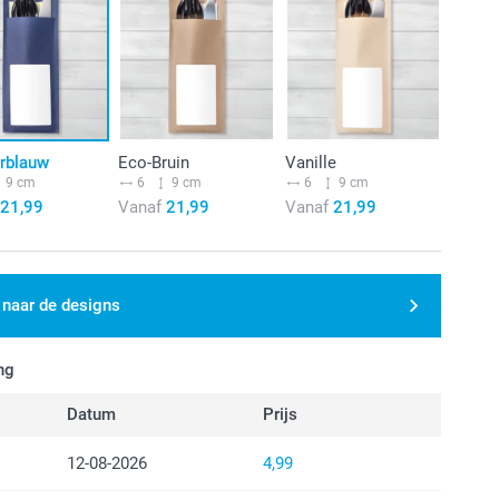
rblauw
Eco-Bruin
Vanille
9 cm
6
9 cm
6
9 cm
21,99
Vanaf
21,99
Vanaf
21,99
 naar de designs
ng
Datum
Prijs
12-08-2026
4,99