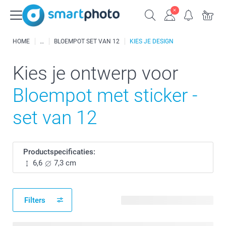
HOME
BLOEMPOT SET VAN 12
KIES JE DESIGN
Kies je ontwerp voor
Bloempot met sticker -
set van 12
Productspecificaties:
6,6
7,3 cm
Filters
496 beschikbare ontwerpen