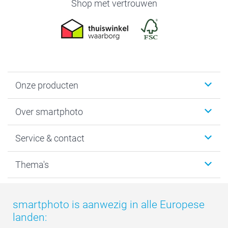
Shop met vertrouwen
Onze producten
Foto's afdrukken
Over smartphoto
Fotoboeken
Wanddecoratie
smartphoto
Service & contact
Fotocadeaus
Vacatures
Kalenders & agenda's
Sitemap
Service & Contact
Thema's
Kaarten
Bestelproces
Tevredenheidsgarantie
Voorwaarden
Mijn account
Kerst
Herroepingsrecht
Mijn orderstatus
Baby
smartphoto is aanwezig in alle Europese
Privacy
smartbonus
Moederdag
landen:
Cookiebeleid
smartfriends
Vaderdag