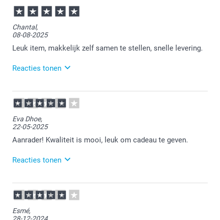
07-04-2026
15:16
Bedankt voor je bericht.
Chantal,
08-08-2025
Veel plezier van de bloempot!
Leuk item, makkelijk zelf samen te stellen, snelle levering.
Reacties tonen
11-08-2025
11:19
Bedankt voor je review. Wat leuk om te horen dat je
Eva Dhoe,
zo tevreden bent over de ontvangen bloempot. Heel
22-05-2025
veel plezier ervan en wellicht tot een volgende keer!
Aanrader! Kwaliteit is mooi, leuk om cadeau te geven.
Reacties tonen
23-05-2025
13:41
Bedankt voor je review. Fijn dat je tevreden bent met
Esmé,
de kwaliteit van de bloempotjes. Heel veel plezier er
28-12-2024