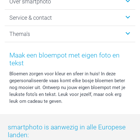
Over smartphoto
Fotoboeken
Wanddecoratie
smartphoto
Service & contact
Fotocadeaus
Vacatures
Kalenders & agenda's
Sitemap
Service & Contact
Thema's
Kaarten
Bestelproces
Tevredenheidsgarantie
Voorwaarden
Mijn account
Kerst
Herroepingsrecht
Mijn orderstatus
Baby
Maak een bloempot met eigen foto en
Privacy
smartbonus
Moederdag
tekst
Cookiebeleid
smartfriends
Vaderdag
Bloemen zorgen voor kleur en sfeer in huis! In deze
Reviews
service@smartphoto.nl
Huwelijk
gepersonaliseerde vaas komt elke bosje bloemen beter
Prijslijst
Affiliate partnerprogramma
nog mooier uit. Ontwerp nu jouw eigen bloempot met je
Investor Relations
Partnerships
leukste foto’s en tekst. Leuk voor jezelf, maar ook erg
Influencer partnerprogramma
leuk om cadeau te geven.
smartphoto is aanwezig in alle Europese
landen: