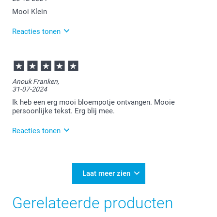
van!
Mooi Klein
Reacties tonen
31-12-2024
10:25
Bedankt voor je bericht.
Anouk Franken,
31-07-2024
Veel plezier van de bloempot!
Ik heb een erg mooi bloempotje ontvangen. Mooie
persoonlijke tekst. Erg blij mee.
Reacties tonen
31-07-2024
10:16
Wat leuk om te horen dat je blij bent met je
Laat meer zien
ontvangen bloempotje. Heel veel plezier er van!
Gerelateerde producten