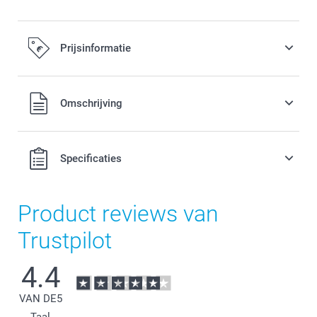
Prijsinformatie
Alle prijzen zijn in EURO (€) inclusief BTW en exclusief
Omschrijving
verzendkosten.
Specificaties
Product reviews van
Trustpilot
4.4
VAN DE
5
Taal