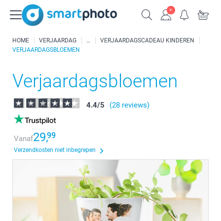
HOME
VERJAARDAG
VERJAARDAGSCADEAU KINDEREN
VERJAARDAGSBLOEMEN
Verjaardagsbloemen
4.4
/
5
(28 reviews)
29,
99
Vanaf
Verzendkosten niet inbegrepen