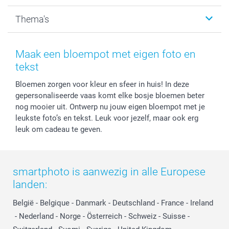
Kalenders & agenda's
Sitemap
Service & Contact
Thema's
Kaarten
Bestelproces
Tevredenheidsgarantie
Voorwaarden
Mijn account
Kerst
Herroepingsrecht
Mijn orderstatus
Baby
Maak een bloempot met eigen foto en
Privacy
smartbonus
Moederdag
tekst
Cookiebeleid
smartfriends
Vaderdag
Bloemen zorgen voor kleur en sfeer in huis! In deze
Reviews
service@smartphoto.nl
Huwelijk
gepersonaliseerde vaas komt elke bosje bloemen beter
Prijslijst
Affiliate partnerprogramma
nog mooier uit. Ontwerp nu jouw eigen bloempot met je
Investor Relations
Partnerships
leukste foto’s en tekst. Leuk voor jezelf, maar ook erg
Influencer partnerprogramma
leuk om cadeau te geven.
smartphoto is aanwezig in alle Europese
landen:
België
-
Belgique
-
Danmark
-
Deutschland
-
France
-
Ireland
-
Nederland
-
Norge
-
Österreich
-
Schweiz
-
Suisse
-