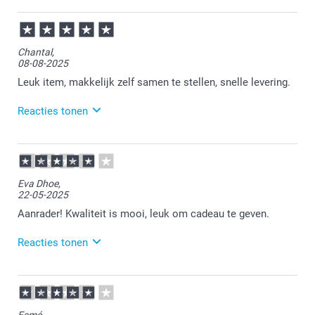
07-04-2026
15:16
Bedankt voor je bericht.
Chantal,
08-08-2025
Veel plezier van de bloempot!
Leuk item, makkelijk zelf samen te stellen, snelle levering.
Reacties tonen
11-08-2025
11:19
Bedankt voor je review. Wat leuk om te horen dat je
Eva Dhoe,
zo tevreden bent over de ontvangen bloempot. Heel
22-05-2025
veel plezier ervan en wellicht tot een volgende keer!
Aanrader! Kwaliteit is mooi, leuk om cadeau te geven.
Reacties tonen
23-05-2025
13:41
Bedankt voor je review. Fijn dat je tevreden bent met
Esmé,