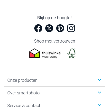
Blijf op de hoogte!
Shop met vertrouwen
Onze producten
Foto's afdrukken
Over smartphoto
Fotoboeken
Wanddecoratie
smartphoto
Service & contact
Fotocadeaus
Vacatures