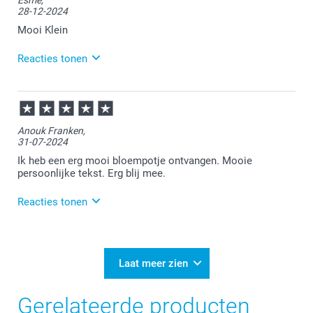
de kwaliteit van de bloempotjes. Heel veel plezier er
28-12-2024
van!
Mooi Klein
Reacties tonen
31-12-2024
10:25
Bedankt voor je bericht.
Anouk Franken,
31-07-2024
Veel plezier van de bloempot!
Ik heb een erg mooi bloempotje ontvangen. Mooie
persoonlijke tekst. Erg blij mee.
Reacties tonen
31-07-2024
10:16
Wat leuk om te horen dat je blij bent met je
Laat meer zien
ontvangen bloempotje. Heel veel plezier er van!
Gerelateerde producten