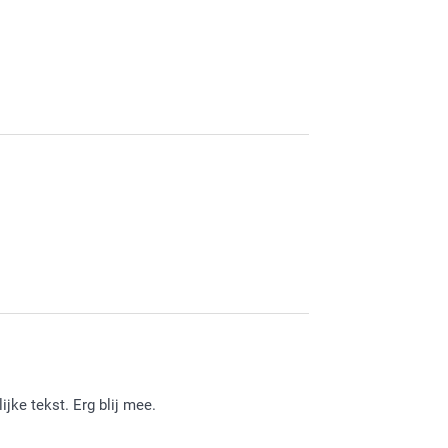
keer!
 de kwaliteit van de bloempotjes. Heel veel
ke tekst. Erg blij mee.