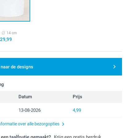
14 cm
29,99
 naar de designs
ng
Datum
Prijs
13-08-2026
4,99
nformatie over alle bezorgopties
 een taalfoutje gemaakt?
Krijg een gratis herdruk