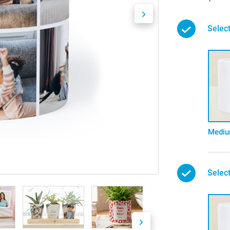
Selec
Medi
Selec