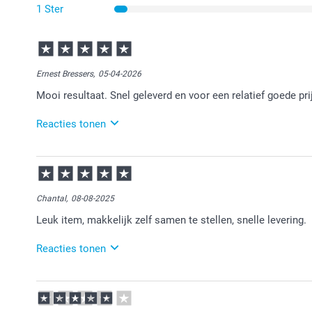
1 Ster
Ernest Bressers,
05-04-2026
Mooi resultaat. Snel geleverd en voor een relatief goede pri
Reacties tonen
07-04-2026
15:16
Bedankt voor je bericht.
Chantal,
08-08-2025
Veel plezier van de bloempot!
Leuk item, makkelijk zelf samen te stellen, snelle levering.
Reacties tonen
11-08-2025
11:19
Bedankt voor je review. Wat leuk om te horen dat je