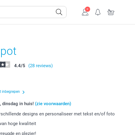
pot
4.4
/
5
(28 reviews)
t inbegrepen
, dinsdag in huis!
(zie voorwaarden)
erschillende designs en personaliseer met tekst en/of foto
van hoge kwaliteit
vreugde en plezier!