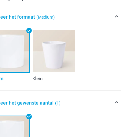
teer het formaat
(Medium)
um
Klein
teer het gewenste aantal
(1)