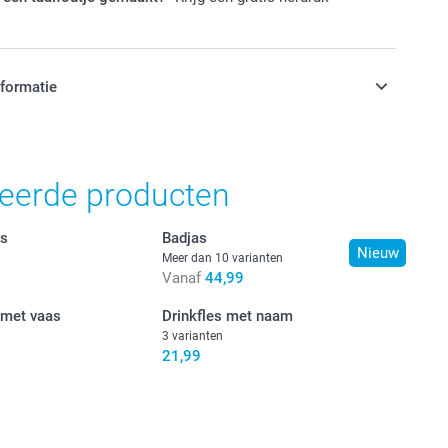
nformatie
jn in EURO (€) inclusief BTW en exclusief verzendkosten.
teerde producten
rs
Badjas
Nieuw
Meer dan 10 varianten
Vanaf
44,99
 met vaas
Drinkfles met naam
3 varianten
21,99