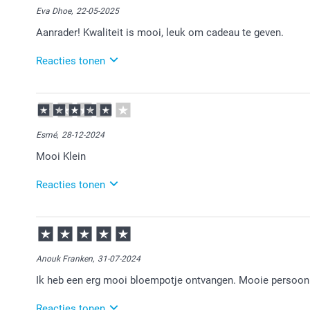
Heel veel plezier ervan en wellicht tot een volgende 
Eva Dhoe,
22-05-2025
Aanrader! Kwaliteit is mooi, leuk om cadeau te geven.
Reacties tonen
23-05-2025
13:41
Bedankt voor je review. Fijn dat je tevreden bent met
plezier er van!
Esmé,
28-12-2024
Mooi Klein
Reacties tonen
31-12-2024
10:25
Bedankt voor je bericht.
Anouk Franken,
31-07-2024
Veel plezier van de bloempot!
Ik heb een erg mooi bloempotje ontvangen. Mooie persoonlij
Reacties tonen