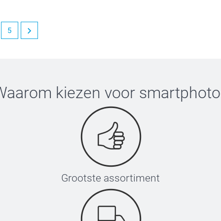
5
n bloempotje. Heel veel plezier er van!
Waarom kiezen voor
smartphoto
Grootste assortiment