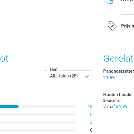
Prijsi
Alle prijzen zi
ot
Gerela
Taal
Panonderzette
21,99
Houten houder
2 varianten
Vanaf
31,99
18
6
3
0