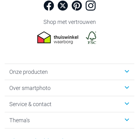
Shop met vertrouwen
Onze producten
Foto's afdrukken
Over smartphoto
Fotoboeken
Wanddecoratie
smartphoto
Service & contact
Fotocadeaus
Vacatures
Kalenders & agenda's
Sitemap
Service & Contact
Thema's
Kaarten
Bestelproces
Tevredenheidsgarantie
Voorwaarden
Mijn account
Kerst
Herroepingsrecht
Mijn orderstatus
Baby