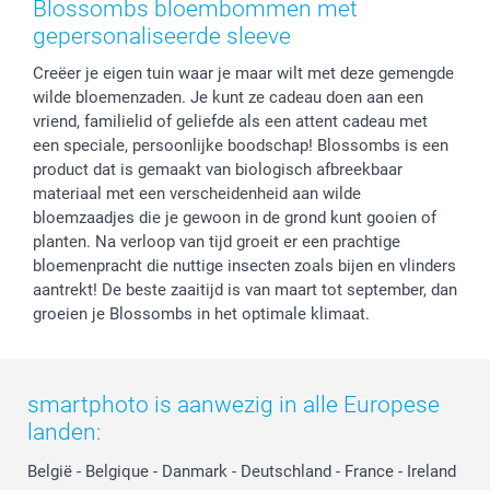
Blossombs bloembommen met
Privacy
smartbonus
Moederdag
gepersonaliseerde sleeve
Cookiebeleid
smartfriends
Vaderdag
Creëer je eigen tuin waar je maar wilt met deze gemengde
Reviews
service@smartphoto.nl
Huwelijk
wilde bloemenzaden. Je kunt ze cadeau doen aan een
Prijslijst
Affiliate partnerprogramma
vriend, familielid of geliefde als een attent cadeau met
Investor Relations
Partnerships
een speciale, persoonlijke boodschap! Blossombs is een
Influencer partnerprogramma
product dat is gemaakt van biologisch afbreekbaar
materiaal met een verscheidenheid aan wilde
bloemzaadjes die je gewoon in de grond kunt gooien of
planten. Na verloop van tijd groeit er een prachtige
bloemenpracht die nuttige insecten zoals bijen en vlinders
aantrekt! De beste zaaitijd is van maart tot september, dan
groeien je Blossombs in het optimale klimaat.
smartphoto is aanwezig in alle Europese
landen:
België
-
Belgique
-
Danmark
-
Deutschland
-
France
-
Ireland