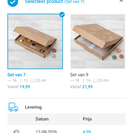
Selecteer product
(Set van 7)
Set van 7
Set van 9
16
11
18
16
2,5 cm
2,5 cm
Vanaf
19,99
Vanaf
21,99
Levering
Datum
Prijs
11-08-2026
4,99