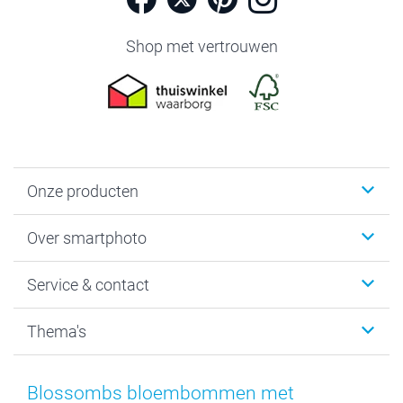
Shop met vertrouwen
Onze producten
Foto's afdrukken
Over smartphoto
Fotoboeken
Wanddecoratie
smartphoto
Service & contact
Fotocadeaus
Vacatures
Kalenders & agenda's
Sitemap
Service & Contact
Thema's
Kaarten
Bestelproces
Tevredenheidsgarantie
Voorwaarden
Mijn account
Kerst
Herroepingsrecht
Mijn orderstatus
Baby
Blossombs bloembommen met