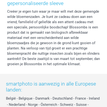
Privacy
smartbonus
Moederdag
gepersonaliseerde sleeve
Cookiebeleid
smartfriends
Vaderdag
Creëer je eigen tuin waar je maar wilt met deze gemengde
Reviews
service@smartphoto.nl
Huwelijk
wilde bloemenzaden. Je kunt ze cadeau doen aan een
Prijslijst
Affiliate partnerprogramma
vriend, familielid of geliefde als een attent cadeau met
Investor Relations
Partnerships
een speciale, persoonlijke boodschap! Blossombs is een
Influencer partnerprogramma
product dat is gemaakt van biologisch afbreekbaar
materiaal met een verscheidenheid aan wilde
bloemzaadjes die je gewoon in de grond kunt gooien of
planten. Na verloop van tijd groeit er een prachtige
bloemenpracht die nuttige insecten zoals bijen en vlinders
aantrekt! De beste zaaitijd is van maart tot september, dan
groeien je Blossombs in het optimale klimaat.
smartphoto is aanwezig in alle Europese
landen:
België
-
Belgique
-
Danmark
-
Deutschland
-
France
-
Ireland
-
Nederland
-
Norge
-
Österreich
-
Schweiz
-
Suisse
-