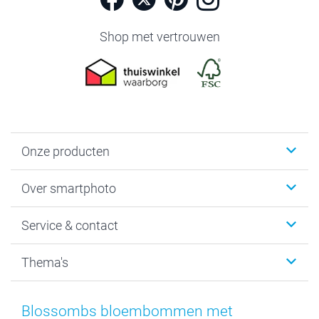
Shop met vertrouwen
Onze producten
Foto's afdrukken
Over smartphoto
Fotoboeken
Wanddecoratie
smartphoto
Service & contact
Fotocadeaus
Vacatures
Kalenders & agenda's
Sitemap
Service & Contact
Thema's
Kaarten
Bestelproces
Tevredenheidsgarantie
Voorwaarden
Mijn account
Kerst
Herroepingsrecht
Mijn orderstatus
Baby
Blossombs bloembommen met