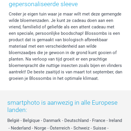
Privacy
smartbonus
Moederdag
gepersonaliseerde sleeve
Cookiebeleid
smartfriends
Vaderdag
Creëer je eigen tuin waar je maar wilt met deze gemengde
Reviews
service@smartphoto.nl
Huwelijk
wilde bloemenzaden. Je kunt ze cadeau doen aan een
Prijslijst
Affiliate partnerprogramma
vriend, familielid of geliefde als een attent cadeau met
Investor Relations
Partnerships
een speciale, persoonlijke boodschap! Blossombs is een
Influencer partnerprogramma
product dat is gemaakt van biologisch afbreekbaar
materiaal met een verscheidenheid aan wilde
bloemzaadjes die je gewoon in de grond kunt gooien of
planten. Na verloop van tijd groeit er een prachtige
bloemenpracht die nuttige insecten zoals bijen en vlinders
aantrekt! De beste zaaitijd is van maart tot september, dan
groeien je Blossombs in het optimale klimaat.
smartphoto is aanwezig in alle Europese
landen:
België
-
Belgique
-
Danmark
-
Deutschland
-
France
-
Ireland
-
Nederland
-
Norge
-
Österreich
-
Schweiz
-
Suisse
-