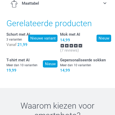
Maattabel
Gerelateerde producten
S
Schort met AI
Mok met AI
70 cm
Nieuwe variant
Nieuw
3 varianten
14,99
Vanaf
21,99
49,5 cm
(7 reviews)
18 cm
T-shirt met AI
Gepersonaliseerde sokken
Nieuw
Meer dan 10 varianten
Meer dan 10 varianten
M
19,99
14,99
71,5 cm
Binnenstebuiten wassen op 40°C
Niet in de droger en niet direct op de print strijken
53 cm
Zo blijft je design jarenlang 'fresh’
19 cm
Waarom kiezen voor
L