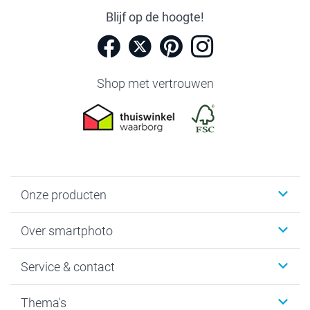
Blijf op de hoogte!
Shop met vertrouwen
Onze producten
Foto's afdrukken
Over smartphoto
Fotoboeken
Wanddecoratie
smartphoto
Service & contact
Fotocadeaus
Vacatures
Kalenders & agenda's
Sitemap
Service & Contact
Thema's
Kaarten
Bestelproces
Tevredenheidsgarantie