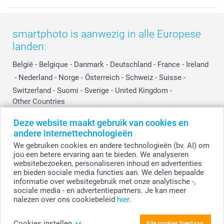
Voorwaarden
Mijn account
Kerst
Herroepingsrecht
Mijn orderstatus
Baby
smartphoto is aanwezig in alle Europese
Privacy
smartbonus
Moederdag
landen:
Cookiebeleid
smartfriends
Vaderdag
Reviews
service@smartphoto.nl
Huwelijk
België
-
Belgique
-
Danmark
-
Deutschland
-
France
-
Ireland
Prijslijst
Affiliate partnerprogramma
-
Nederland
-
Norge
-
Österreich
-
Schweiz
-
Suisse
-
Investor Relations
Partnerships
Switzerland
-
Suomi
-
Sverige
-
United Kingdom
-
Other Countries
Influencer partnerprogramma
Deze website maakt gebruik van cookies en
andere internettechnologieën
Alle prijzen zijn in EURO (€) inclusief BTW en exclusief verzendkosten.
We gebruiken cookies en andere technologieën (bv. AI) om
jou een betere ervaring aan te bieden. We analyseren
websitebezoeken, personaliseren inhoud en advertenties
en bieden sociale media functies aan. We delen bepaalde
© smartphoto group. Alle rechten voorbehouden.
Disclaimer
informatie over websitegebruik met onze analytische -,
sociale media - en advertentiepartners. Je kan meer
nalezen over ons cookiebeleid
hier
.
Foto uploaden
Cookies instellen
Alle cookies toestaan