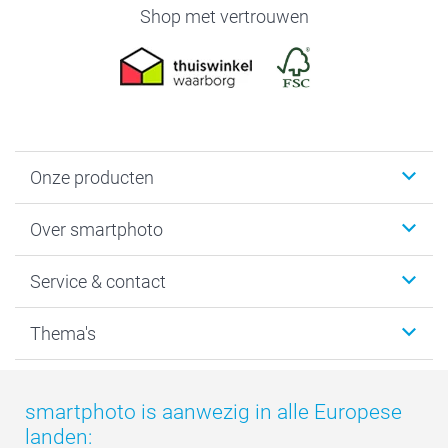
Shop met vertrouwen
Onze producten
Foto's afdrukken
Over smartphoto
Fotoboeken
Wanddecoratie
smartphoto
Service & contact
Fotocadeaus
Vacatures
Kalenders & agenda's
Sitemap
Service & Contact
Thema's
Kaarten
Bestelproces
Tevredenheidsgarantie
Voorwaarden
Mijn account
Kerst
Herroepingsrecht
Mijn orderstatus
Baby
smartphoto is aanwezig in alle Europese
Privacy
smartbonus
Moederdag
landen:
Cookiebeleid
smartfriends
Vaderdag