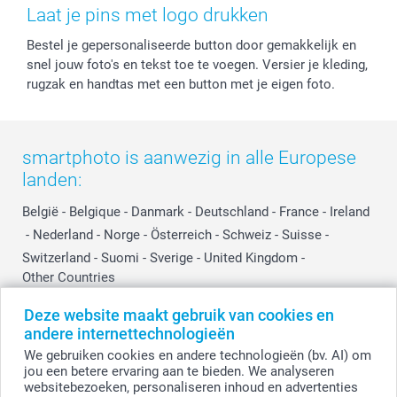
Herroepingsrecht
Mijn orderstatus
Baby
Laat je pins met logo drukken
Privacy
smartbonus
Moederdag
Bestel je gepersonaliseerde button door gemakkelijk en
Cookiebeleid
smartfriends
Vaderdag
snel jouw foto's en tekst toe te voegen. Versier je kleding,
Reviews
service@smartphoto.nl
Huwelijk
rugzak en handtas met een button met je eigen foto.
Prijslijst
Affiliate partnerprogramma
Investor Relations
Partnerships
Influencer partnerprogramma
smartphoto is aanwezig in alle Europese
landen:
België
-
Belgique
-
Danmark
-
Deutschland
-
France
-
Ireland
-
Nederland
-
Norge
-
Österreich
-
Schweiz
-
Suisse
-
Switzerland
-
Suomi
-
Sverige
-
United Kingdom
-
Other Countries
Deze website maakt gebruik van cookies en
andere internettechnologieën
Alle prijzen zijn in EURO (€) inclusief BTW en exclusief verzendkosten.
We gebruiken cookies en andere technologieën (bv. AI) om
jou een betere ervaring aan te bieden. We analyseren
websitebezoeken, personaliseren inhoud en advertenties