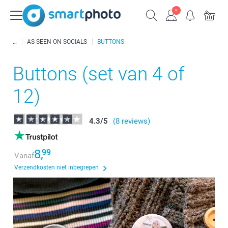
AS SEEN ON SOCIALS
BUTTONS
Buttons (set van 4 of
12)
4.3
/
5
(8 reviews)
8,
99
Vanaf
Verzendkosten niet inbegrepen