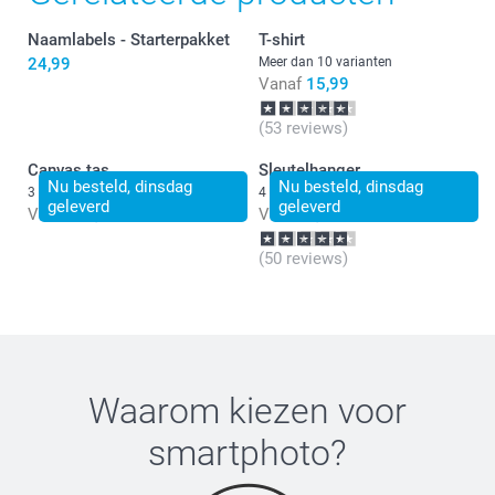
Naamlabels - Starterpakket
T-shirt
24,99
Meer dan 10 varianten
Vanaf
15,99
(53 reviews)
Canvas tas
Sleutelhanger
Nu besteld, dinsdag
Nu besteld, dinsdag
3 varianten
4 varianten
geleverd
geleverd
Vanaf
15,99
Vanaf
9,99
(50 reviews)
Waarom kiezen voor
smartphoto
?