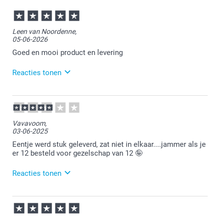
Leen van Noordenne,
05-06-2026
Goed en mooi product en levering
Reacties tonen
08-06-2026
13:59
Bedankt voor je bericht.
Vavavoom,
03-06-2025
Heel veel plezier van je bestelling!
Eentje werd stuk geleverd, zat niet in elkaar....jammer als je
er 12 besteld voor gezelschap van 12 🤪
Reacties tonen
04-06-2025
11:58
Bedankt voor je review. Wat vervelend om te lezen