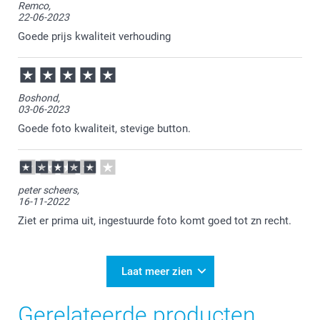
Remco,
dat één button stuk geleverd werd, waarvoor onze
22-06-2023
excuses. Ik zie dat je ook al een review achter had
gelaten via de mail. Mijn collega heeft hier een
Goede prijs kwaliteit verhouding
reactie op gegeven, echter hebben wij daar helaas
nog geen reactie op terug ontvangen. Wellicht is het
aan je aandacht ontsnapt. Graag zien wij alsnog je
reactie tegemoet, zodat wij mee kunnen kijken naar
een passende oplossing!
Boshond,
03-06-2023
Goede foto kwaliteit, stevige button.
peter scheers,
16-11-2022
Ziet er prima uit, ingestuurde foto komt goed tot zn recht.
Laat meer zien
Gerelateerde producten