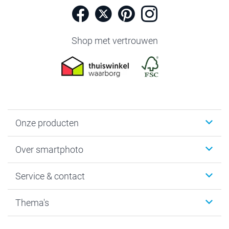
Shop met vertrouwen
Onze producten
Foto's afdrukken
Over smartphoto
Fotoboeken
Wanddecoratie
smartphoto
Service & contact
Fotocadeaus
Vacatures
Kalenders & agenda's
Sitemap
Service & Contact
Thema's
Kaarten
Bestelproces
Tevredenheidsgarantie
Voorwaarden
Mijn account
Kerst