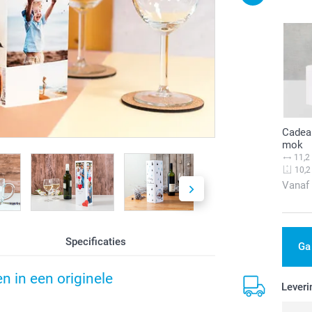
Cadea
mok
11,2
10,2
Vanaf
Specificaties
Ga
n in een originele
Leveri