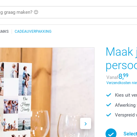
MA'S
CADEAUVERPAKKING
Maak 
persoo
8,
99
Vanaf
Verzendkosten nie
Kies uit v
Afwerking 
Verspreid 
Selec