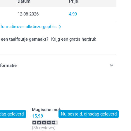
Datum
Prijs
12-08-2026
4,99
nformatie over alle bezorgopties
 een taalfoutje gemaakt?
Krijg een gratis herdruk
nformatie
jn in EURO (€) inclusief BTW en exclusief verzendkosten.
Magische mok
dag geleverd
Nu besteld, dinsdag geleverd
15,99
(36 reviews)