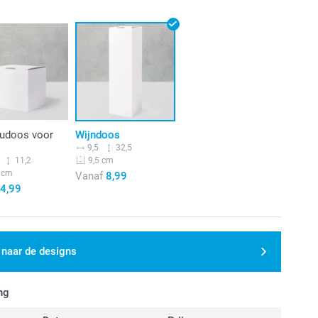
udoos voor
Wijndoos
9,5
32,5
9,5 cm
11,2
 cm
Vanaf
8,99
4,99
 naar de designs
ng