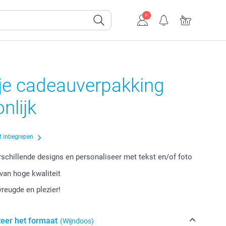
je cadeauverpakking
nlijk
t inbegrepen
erschillende designs en personaliseer met tekst en/of foto
van hoge kwaliteit
vreugde en plezier!
teer het formaat
(Wijndoos)