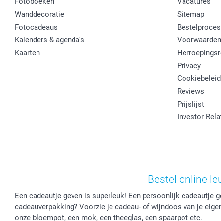
Fotoboeken
Vacatures
Wanddecoratie
Sitemap
Fotocadeaus
Bestelproces
Kalenders & agenda's
Voorwaarden
Kaarten
Herroepingsr
Privacy
Cookiebeleid
Reviews
Prijslijst
Investor Rela
Bestel online l
Een cadeautje geven is superleuk! Een persoonlijk cadeautje g
cadeauverpakking? Voorzie je cadeau- of wijndoos van je eigen
onze bloempot, een mok, een theeglas, een spaarpot etc.