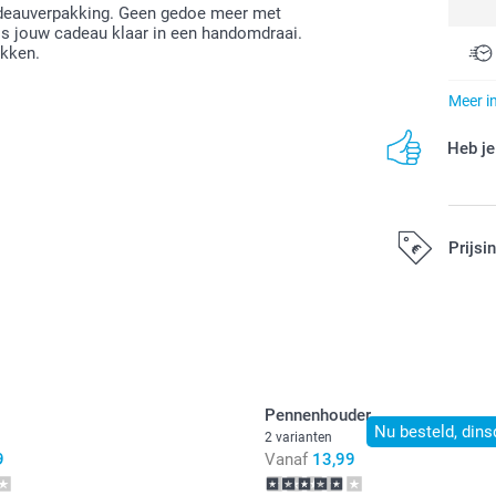
adeauverpakking. Geen gedoe meer met
 is jouw cadeau klaar in een handomdraai.
akken.
Meer i
Heb je
Prijsi
Alle prijzen zi
Pennenhouder
Nu besteld, dins
2 varianten
9
Vanaf
13,99