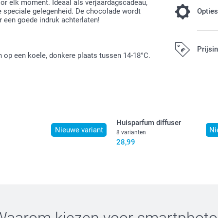
oor elk moment. Ideaal als verjaardagscadeau,
ere speciale gelegenheid. De chocolade wordt
Optie
r een goede indruk achterlaten!
Afkoeling 
Prijsi
 op een koele, donkere plaats tussen 14-18°C.
3,00 / stuk
Alle prijzen zi
Huisparfum diffuser
Nieuwe variant
Ni
8 varianten
28,99