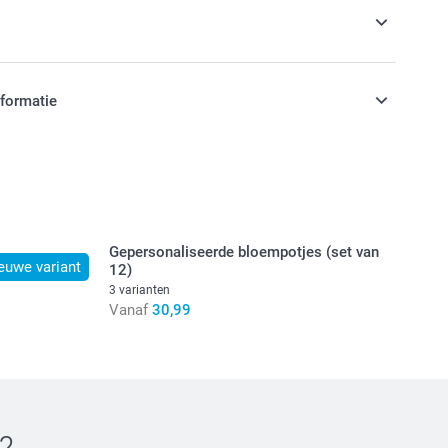
s
op een warme dag
nformatie
jn in EURO (€) inclusief BTW en exclusief verzendkosten.
Gepersonaliseerde bloempotjes (set van
euwe variant
12)
3 varianten
Vanaf
30,99