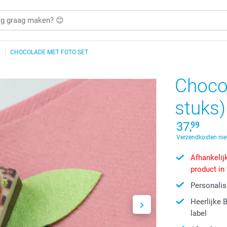
CHOCOLADE MET FOTO SET
Chocol
stuks)
37,
99
Verzendkosten nie
Afhankelijk
product in
Personalis
Heerlijke 
label