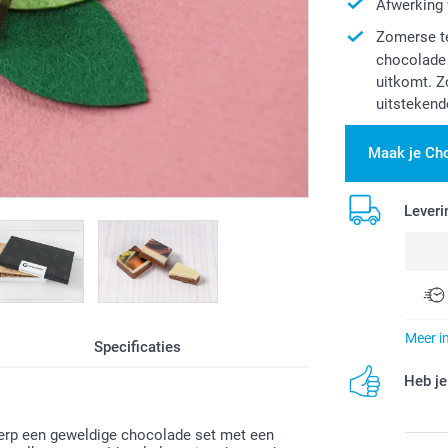
Afwerking 
Zomerse te
chocolade 
uitkomt. Z
uitstekende
Maak je Cho
Leveri
Meer i
Specificaties
Heb je
werp een geweldige chocolade set met een