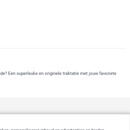
de? Een superleuke en originele traktatie met jouw favoriete
:
nd
-
Suomi
-
Sverige
-
United Kingdom
-
Other Countries