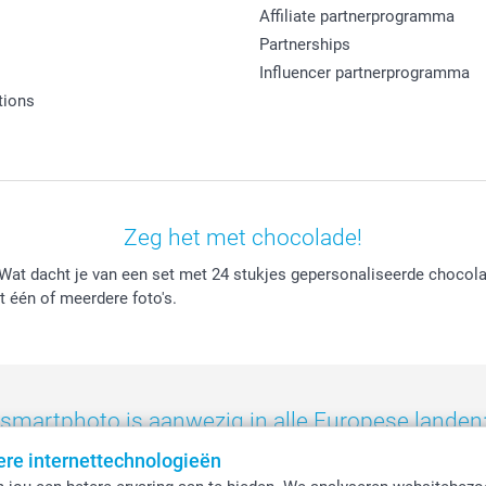
Affiliate partnerprogramma
Partnerships
Influencer partnerprogramma
tions
Zeg het met chocolade!
 Wat dacht je van een set met 24 stukjes gepersonaliseerde chocola
t één of meerdere foto's.
smartphoto is aanwezig in alle Europese landen
ere internettechnologieën
eland
-
Nederland
-
Norge
-
Österreich
-
Schweiz
-
Suisse
-
Switzerla