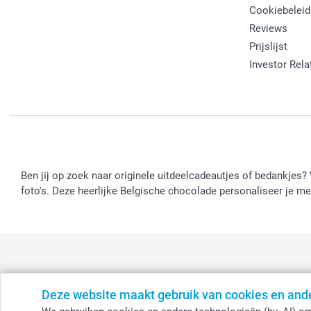
Cookiebeleid
Reviews
Prijslijst
Investor Rela
Ben jij op zoek naar originele uitdeelcadeautjes of bedankjes?
foto's. Deze heerlijke Belgische chocolade personaliseer je me
Deze website maakt gebruik van cookies en and
België
-
Belgique
-
Danmark
-
Deutschland
-
France
-
Ir