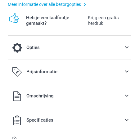
Meer informatie over alle bezorgopties
Heb je een taalfoutje
Krijg een gratis
gemaakt?
herdruk
Opties
Afkoeling op een warme dag
Prijsinformatie
3,00 / stuk
Alle prijzen zijn in EURO (€) inclusief BTW en exclusief
Omschrijving
Opties, prijzen en beschikbaarheid
verzendkosten.
Specificaties