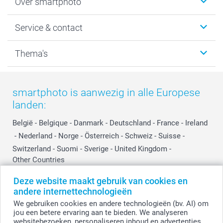
Over smartphoto
Fotoboeken
Wanddecoratie
smartphoto
Service & contact
Fotocadeaus
Vacatures
Kalenders & agenda's
Sitemap
Service & Contact
Thema's
Kaarten
Bestelproces
Tevredenheidsgarantie
Voorwaarden
Mijn account
Kerst
Herroepingsrecht
Mijn orderstatus
Baby
smartphoto is aanwezig in alle Europese
Privacy
smartbonus
Moederdag
landen:
Cookiebeleid
smartfriends
Vaderdag
Reviews
service@smartphoto.nl
Huwelijk
België
-
Belgique
-
Danmark
-
Deutschland
-
France
-
Ireland
Prijslijst
Affiliate partnerprogramma
-
Nederland
-
Norge
-
Österreich
-
Schweiz
-
Suisse
-
Investor Relations
Partnerships
Switzerland
-
Suomi
-
Sverige
-
United Kingdom
-
Other Countries
Influencer partnerprogramma
Deze website maakt gebruik van cookies en
andere internettechnologieën
Alle prijzen zijn in EURO (€) inclusief BTW en exclusief verzendkosten.
We gebruiken cookies en andere technologieën (bv. AI) om
jou een betere ervaring aan te bieden. We analyseren
websitebezoeken, personaliseren inhoud en advertenties