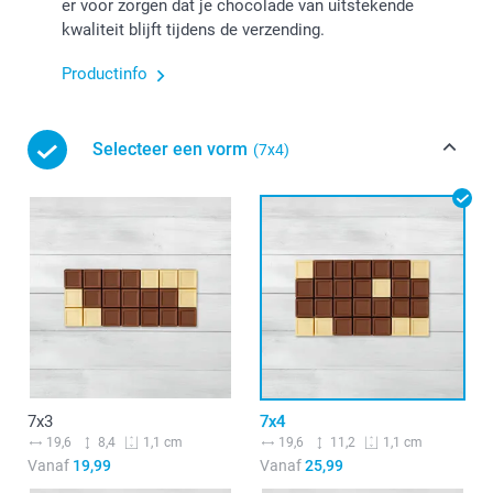
er voor zorgen dat je chocolade van uitstekende
kwaliteit blijft tijdens de verzending.
Productinfo
Selecteer een vorm
(7x4)
7x3
7x4
19,6
8,4
19,6
11,2
1,1 cm
1,1 cm
Vanaf
19,99
Vanaf
25,99