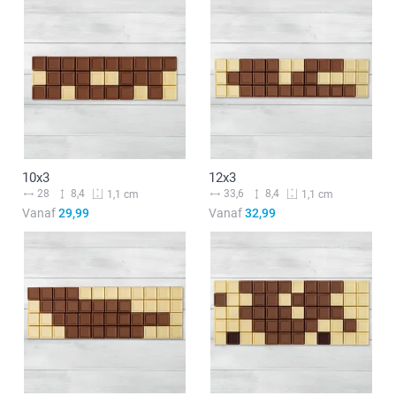
10x3
12x3
28
8,4
33,6
8,4
1,1 cm
1,1 cm
Vanaf
29,99
Vanaf
32,99