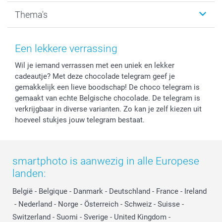
Kalenders & agenda's
Sitemap
Service & Contact
Thema's
Kaarten
Bestelproces
Tevredenheidsgarantie
Voorwaarden
Mijn account
Kerst
Herroepingsrecht
Mijn orderstatus
Baby
Een lekkere verrassing
Privacy
smartbonus
Moederdag
Wil je iemand verrassen met een uniek en lekker
Cookiebeleid
smartfriends
Vaderdag
cadeautje? Met deze chocolade telegram geef je
Reviews
service@smartphoto.nl
Huwelijk
gemakkelijk een lieve boodschap! De choco telegram is
Prijslijst
Affiliate partnerprogramma
gemaakt van echte Belgische chocolade. De telegram is
Investor Relations
Partnerships
verkrijgbaar in diverse varianten. Zo kan je zelf kiezen uit
hoeveel stukjes jouw telegram bestaat.
Influencer partnerprogramma
smartphoto is aanwezig in alle Europese
landen:
België
-
Belgique
-
Danmark
-
Deutschland
-
France
-
Ireland
-
Nederland
-
Norge
-
Österreich
-
Schweiz
-
Suisse
-
Switzerland
-
Suomi
-
Sverige
-
United Kingdom
-