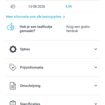
13-08-2026
4,99
Meer informatie over alle bezorgopties
Heb je een taalfoutje
Krijg een gratis
gemaakt?
herdruk
Opties
Afkoeling op een warme dag
Prijsinformatie
3,00 / stuk
Alle prijzen zijn in EURO (€) inclusief BTW en exclusief
Omschrijving
verzendkosten.
Specificaties