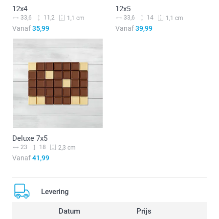
12x4
12x5
33,6
11,2
33,6
14
1,1 cm
1,1 cm
Vanaf
35,99
Vanaf
39,99
Deluxe 7x5
23
18
2,3 cm
Vanaf
41,99
Levering
Datum
Prijs