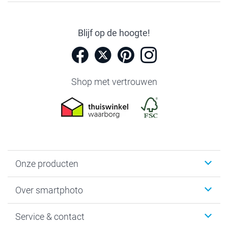
Blijf op de hoogte!
Shop met vertrouwen
Onze producten
Foto's afdrukken
Over smartphoto
Fotoboeken
Wanddecoratie
smartphoto
Service & contact
Fotocadeaus
Vacatures