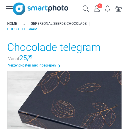
HOME
GEPERSONALISEERDE CHOCOLADE
CHOCO TELEGRAM
Chocolade telegram
25,
99
Vanaf
Verzendkosten niet inbegrepen