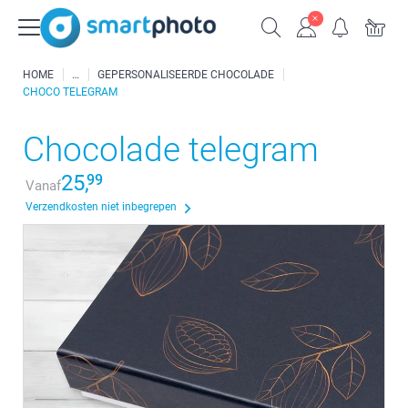
HOME
GEPERSONALISEERDE CHOCOLADE
CHOCO TELEGRAM
Chocolade telegram
25,
99
Vanaf
Verzendkosten niet inbegrepen