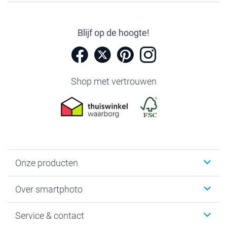
Blijf op de hoogte!
Shop met vertrouwen
Onze producten
Foto's afdrukken
Over smartphoto
Fotoboeken
Wanddecoratie
smartphoto
Service & contact
Fotocadeaus
Vacatures