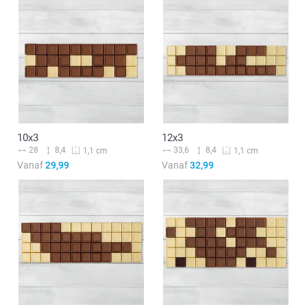
10x3
12x3
28
8,4
33,6
8,4
1,1 cm
1,1 cm
Vanaf
29,99
Vanaf
32,99