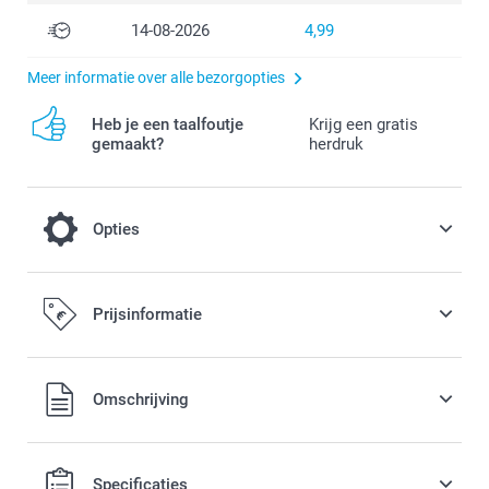
14-08-2026
4,99
Meer informatie over alle bezorgopties
Heb je een taalfoutje
Krijg een gratis
gemaakt?
herdruk
Opties
Afkoeling op een warme dag
Prijsinformatie
3,00 / stuk
Alle prijzen zijn in EURO (€) inclusief BTW en exclusief
Omschrijving
verzendkosten.
Specificaties