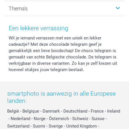
Kalenders & agenda's
Sitemap
Service & Contact
Thema's
Kaarten
Bestelproces
Tevredenheidsgarantie
Voorwaarden
Mijn account
Kerst
Herroepingsrecht
Mijn orderstatus
Baby
Een lekkere verrassing
Privacy
smartbonus
Moederdag
Wil je iemand verrassen met een uniek en lekker
Cookiebeleid
smartfriends
Vaderdag
cadeautje? Met deze chocolade telegram geef je
Reviews
service@smartphoto.nl
Huwelijk
gemakkelijk een lieve boodschap! De choco telegram is
Prijslijst
Affiliate partnerprogramma
gemaakt van echte Belgische chocolade. De telegram is
Investor Relations
Partnerships
verkrijgbaar in diverse varianten. Zo kan je zelf kiezen uit
hoeveel stukjes jouw telegram bestaat.
Influencer partnerprogramma
smartphoto is aanwezig in alle Europese
landen:
België
-
Belgique
-
Danmark
-
Deutschland
-
France
-
Ireland
-
Nederland
-
Norge
-
Österreich
-
Schweiz
-
Suisse
-
Switzerland
-
Suomi
-
Sverige
-
United Kingdom
-