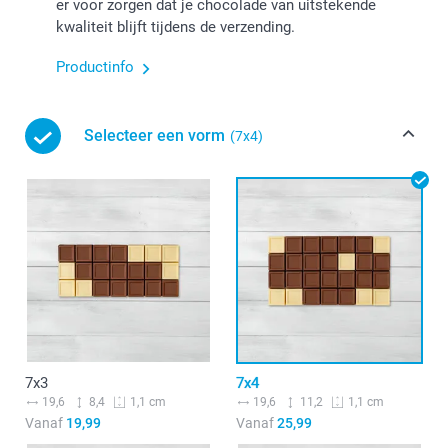
er voor zorgen dat je chocolade van uitstekende
kwaliteit blijft tijdens de verzending.
Productinfo
Selecteer een vorm
(7x4)
7x3
7x4
19,6
8,4
19,6
11,2
1,1 cm
1,1 cm
Vanaf
19,99
Vanaf
25,99