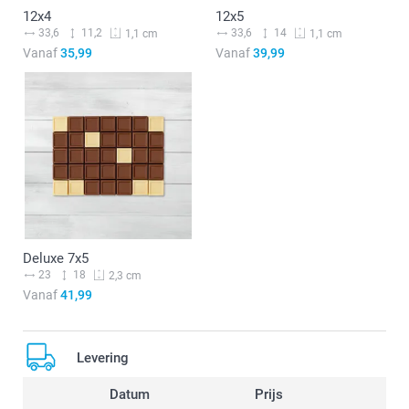
12x4
12x5
33,6
11,2
33,6
14
1,1 cm
1,1 cm
Vanaf
35,99
Vanaf
39,99
Deluxe 7x5
23
18
2,3 cm
Vanaf
41,99
Levering
Datum
Prijs