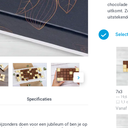
chocolade 
uitkomt. Z
uitstekende
Selec
7x3
19,6
Specificaties
1,1 
Vanaf
 bijzonders doen voor een jubileum of ben je op