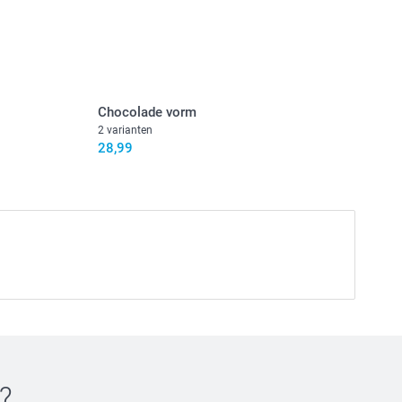
jn in EURO (€) inclusief BTW en exclusief verzendkosten.
Chocolade vorm
2 varianten
28,99
?