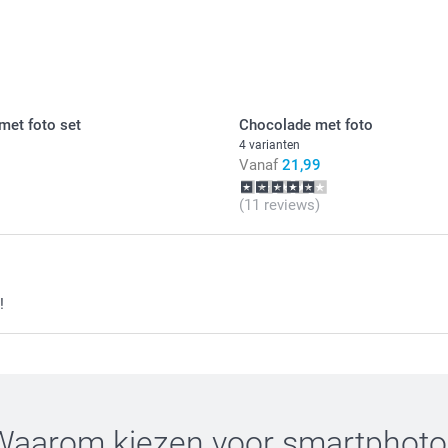
3,00 / stuk
Alle prijzen zi
met foto set
Chocolade met foto
4 varianten
Vanaf
21,99
(11 reviews)
!
Waarom kiezen voor
smartphoto