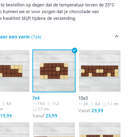
te bestellen op dagen dat de temperatuur boven de 25°C
o kunnen we er voor zorgen dat je chocolade van
 kwaliteit blijft tijdens de verzending.
teer een vorm
(7x4)
7x4
10x3
8,4
19,6
11,2
28
8,4
1,1 cm
cm
1,1 cm
Vanaf
29,99
19,99
Vanaf
25,99