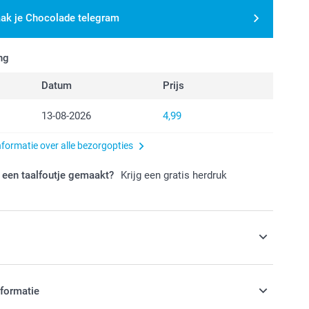
ak je Chocolade telegram
ng
Datum
Prijs
13-08-2026
4,99
nformatie over alle bezorgopties
 een taalfoutje gemaakt?
Krijg een gratis herdruk
s
op een warme dag
nformatie