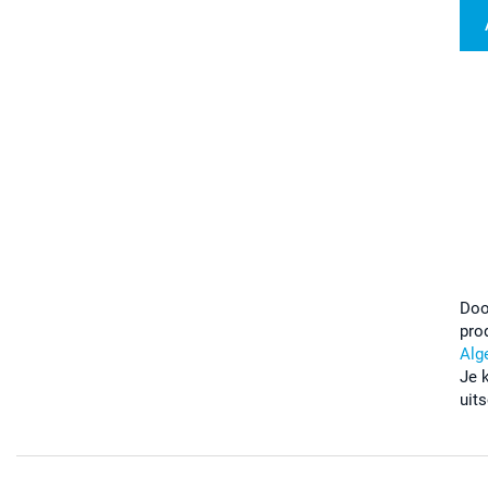
Doo
pro
Alg
Je 
uits