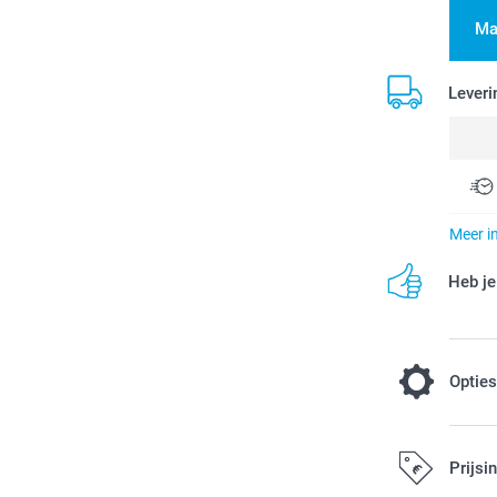
Ma
Leveri
Meer i
Heb je
Optie
Afkoeling 
Prijsi