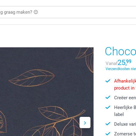
Choco
25,
99
Vanaf
Verzendkosten nie
Afhankelijk
product in
Creëer een
Heerlijke 
label
Deluxe vari
Zomerse te