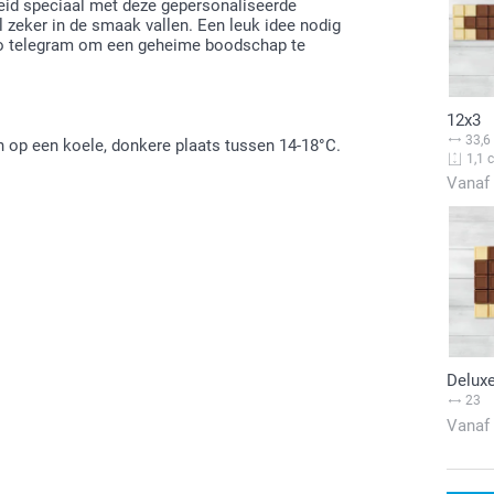
eid speciaal met deze gepersonaliseerde
zeker in de smaak vallen. Een leuk idee nodig
o telegram om een ​​geheime boodschap te
12x3
33,6
 op een koele, donkere plaats tussen 14-18°C.
1,1 
Vanaf
Delux
23
Vanaf