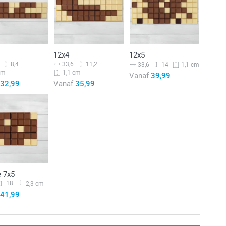
12x4
12x5
8,4
33,6
11,2
33,6
14
1,1 cm
cm
1,1 cm
Vanaf
39,99
32,99
Vanaf
35,99
e 7x5
18
2,3 cm
41,99