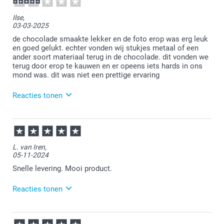
16:13
Bedankt voor je review. Leuk om te horen dat je bij
Ilse,
ons gepersonaliseerde chocola hebt besteld en hier
03-03-2025
tevreden over bent. Veel plezier ervan en we zien je
graag nog eens terug.
de chocolade smaakte lekker en de foto erop was erg leuk
en goed gelukt. echter vonden wij stukjes metaal of een
ander soort materiaal terug in de chocolade. dit vonden we
terug door erop te kauwen en er opeens iets hards in ons
mond was. dit was niet een prettige ervaring
Reacties tonen
04-03-2025
09:39
Bedankt voor je bericht. Dat is erg vervelend te lezen.
L. van Iren,
Je mag ons hier een mail oversturen. Wij kijken
05-11-2024
samen naar een passende oplossing. Mijn excuses.
Snelle levering. Mooi product.
Reacties tonen
08-11-2024
15:44