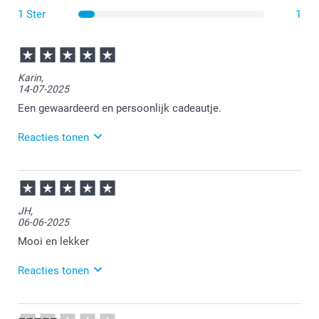
1 Ster
1
Karin,
14-07-2025
Wat zijn de afmetingen van de andere varianten?
Een gewaardeerd en persoonlijk cadeautje.
Reacties tonen
15-07-2025
13:30
Bedankt voor je review. Wat leuk dat je bij ons
JH,
gepersonaliseerde chocola hebt besteld. Dit is erg
06-06-2025
leuk om cadeau te geven. Eet smakelijk voor de
ontvanger!
Mooi en lekker
Reacties tonen
10-06-2025