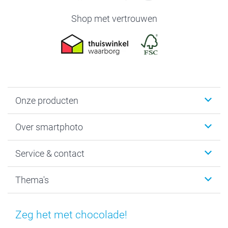
Shop met vertrouwen
Onze producten
Foto's afdrukken
Over smartphoto
Fotoboeken
Wanddecoratie
smartphoto
Service & contact
Fotocadeaus
Vacatures
Kalenders & agenda's
Sitemap
Service & Contact
Thema's
Kaarten
Bestelproces
Tevredenheidsgarantie
Voorwaarden
Mijn account
Kerst
Herroepingsrecht
Mijn orderstatus
Baby
Zeg het met chocolade!
Privacy
smartbonus
Moederdag