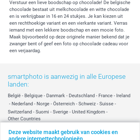
Verstuur een lieve boodschap op chocolade! De belgische
Cookiebeleid
smartfriends
Vaderdag
chocolade bestaat uit melkchocolade en witte chocolade
Reviews
service@smartphoto.nl
Huwelijk
en is verkrijgbaar in 16 en 24 stukjes. Je kan kiezen uit
Prijslijst
Affiliate partnerprogramma
een rechthoekige variant en een vierkante variant. Verras
Investor Relations
Partnerships
iemand met een lekkere boodschap en een mooie foto.
Maak bijvoorbeeld op deze originele manier bekend dat je
Influencer partnerprogramma
zwanger bent of geef een foto op chocolade cadeau voor
een verjaardag.
smartphoto is aanwezig in alle Europese
landen:
België
-
Belgique
-
Danmark
-
Deutschland
-
France
-
Ireland
-
Nederland
-
Norge
-
Österreich
-
Schweiz
-
Suisse
-
Switzerland
-
Suomi
-
Sverige
-
United Kingdom
-
Other Countries
Deze website maakt gebruik van cookies en
andere internettechnologieën