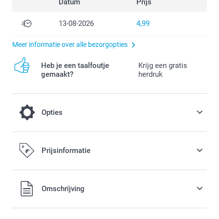
Datum
Prijs
13-08-2026
4,99
Meer informatie over alle bezorgopties
Heb je een taalfoutje
Krijg een gratis
gemaakt?
herdruk
Opties
Afkoeling op een warme dag
Prijsinformatie
3,00 / stuk
Alle prijzen zijn in EURO (€) inclusief BTW en exclusief
Omschrijving
verzendkosten.