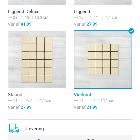
Liggend Deluxe
Liggend
23
18
16,7
11
2,3 cm
1,1 cm
Vanaf
41,99
Vanaf
27,99
Staand
Vierkant
11
16,7
11
11
1,1 cm
1,1 cm
Vanaf
27,99
Vanaf
21,99
Levering