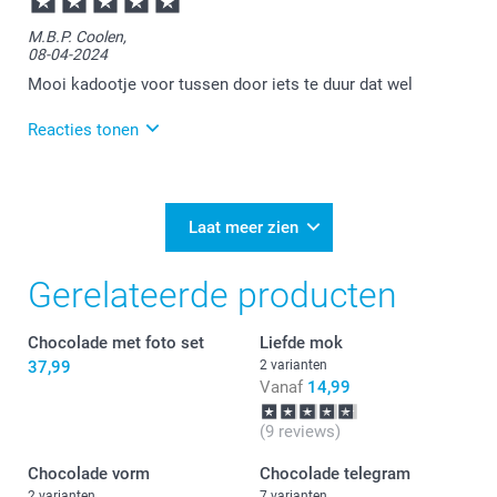
Fijn om te horen dat je tevreden bent met de snelle
M.B.P. Coolen,
levering en het mooie product. Bedankt voor je
08-04-2024
feedback!
Mooi kadootje voor tussen door iets te duur dat wel
Reacties tonen
08-04-2024
12:02
Bedankt voor je bericht.
Laat meer zien
Heel veel plezier van je bestelling!
Gerelateerde producten
Graag tot ziens bij smartphoto!
Chocolade met foto set
Liefde mok
37,99
2 varianten
Vanaf
14,99
(9 reviews)
Chocolade vorm
Chocolade telegram
2 varianten
7 varianten