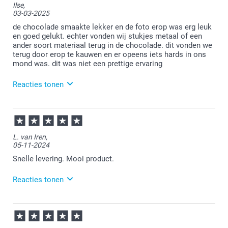
Ilse,
ons gepersonaliseerde chocola hebt besteld en hier
03-03-2025
tevreden over bent. Veel plezier ervan en we zien je
graag nog eens terug.
de chocolade smaakte lekker en de foto erop was erg leuk
en goed gelukt. echter vonden wij stukjes metaal of een
ander soort materiaal terug in de chocolade. dit vonden we
terug door erop te kauwen en er opeens iets hards in ons
mond was. dit was niet een prettige ervaring
Reacties tonen
04-03-2025
09:39
Bedankt voor je bericht. Dat is erg vervelend te lezen.
L. van Iren,
Je mag ons hier een mail oversturen. Wij kijken
05-11-2024
samen naar een passende oplossing. Mijn excuses.
Snelle levering. Mooi product.
Reacties tonen
08-11-2024
15:44
Fijn om te horen dat je tevreden bent met de snelle