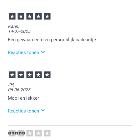
Karin,
14-07-2025
Wat zijn de afmetingen van de andere varianten?
Een gewaardeerd en persoonlijk cadeautje.
Reacties tonen
15-07-2025
13:30
Bedankt voor je review. Wat leuk dat je bij ons
JH,
gepersonaliseerde chocola hebt besteld. Dit is erg
06-06-2025
leuk om cadeau te geven. Eet smakelijk voor de
ontvanger!
Mooi en lekker
Reacties tonen
10-06-2025
16:13
Bedankt voor je review. Leuk om te horen dat je bij