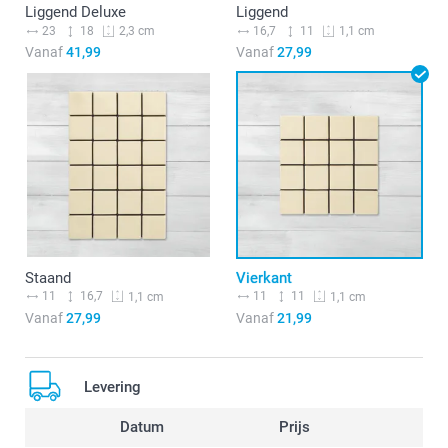
Liggend Deluxe
Liggend
23
18
16,7
11
2,3 cm
1,1 cm
Vanaf
41,99
Vanaf
27,99
Staand
Vierkant
11
16,7
11
11
1,1 cm
1,1 cm
Vanaf
27,99
Vanaf
21,99
Levering
Datum
Prijs