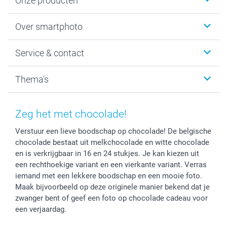
Onze producten
Foto's afdrukken
Over smartphoto
Fotoboeken
Wanddecoratie
smartphoto
Service & contact
Fotocadeaus
Vacatures
Kalenders & agenda's
Sitemap
Service & Contact
Thema's
Kaarten
Bestelproces
Tevredenheidsgarantie
Voorwaarden
Mijn account
Kerst
Herroepingsrecht
Mijn orderstatus
Baby
Zeg het met chocolade!
Privacy
smartbonus
Moederdag
Verstuur een lieve boodschap op chocolade! De belgische
Cookiebeleid
smartfriends
Vaderdag
chocolade bestaat uit melkchocolade en witte chocolade
Reviews
service@smartphoto.nl
Huwelijk
en is verkrijgbaar in 16 en 24 stukjes. Je kan kiezen uit
Prijslijst
Affiliate partnerprogramma
een rechthoekige variant en een vierkante variant. Verras
Investor Relations
Partnerships
iemand met een lekkere boodschap en een mooie foto.
Maak bijvoorbeeld op deze originele manier bekend dat je
Influencer partnerprogramma
zwanger bent of geef een foto op chocolade cadeau voor
een verjaardag.