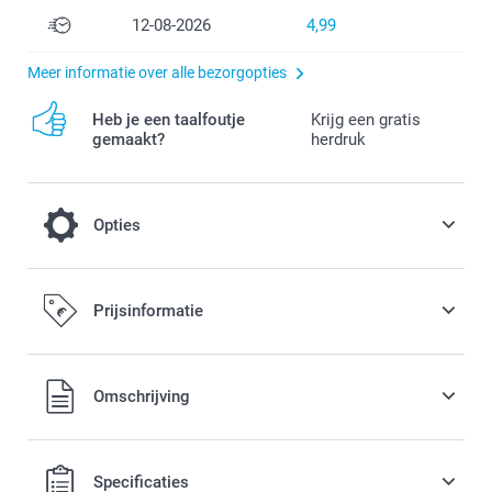
12-08-2026
4,99
Meer informatie over alle bezorgopties
Heb je een taalfoutje
Krijg een gratis
gemaakt?
herdruk
Opties
Afkoeling op een warme dag
Prijsinformatie
3,00 / stuk
Alle prijzen zijn in EURO (€) inclusief BTW en exclusief
Omschrijving
verzendkosten.
Specificaties