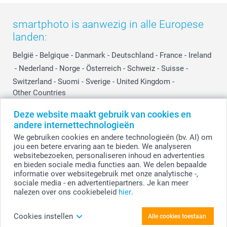
smartphoto is aanwezig in alle Europese
landen:
België
-
Belgique
-
Danmark
-
Deutschland
-
France
-
Ireland
-
Nederland
-
Norge
-
Österreich
-
Schweiz
-
Suisse
-
Switzerland
-
Suomi
-
Sverige
-
United Kingdom
-
Other Countries
Deze website maakt gebruik van cookies en
andere internettechnologieën
Alle prijzen zijn in EURO (€) inclusief BTW en exclusief verzendkosten.
We gebruiken cookies en andere technologieën (bv. AI) om
jou een betere ervaring aan te bieden. We analyseren
websitebezoeken, personaliseren inhoud en advertenties
en bieden sociale media functies aan. We delen bepaalde
© smartphoto group. Alle rechten voorbehouden.
Disclaimer
informatie over websitegebruik met onze analytische -,
sociale media - en advertentiepartners. Je kan meer
nalezen over ons cookiebeleid
hier
.
Personaliseer je Chocolade Vierkant 16 stukjes
Cookies instellen
Alle cookies toestaan