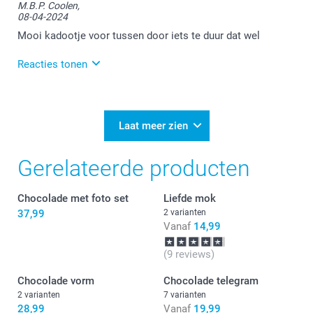
M.B.P. Coolen,
levering en het mooie product. Bedankt voor je
08-04-2024
feedback!
Mooi kadootje voor tussen door iets te duur dat wel
Reacties tonen
08-04-2024
12:02
Bedankt voor je bericht.
Laat meer zien
Heel veel plezier van je bestelling!
Gerelateerde producten
Graag tot ziens bij smartphoto!
Chocolade met foto set
Liefde mok
37,99
2 varianten
Vanaf
14,99
(9 reviews)
Chocolade vorm
Chocolade telegram
2 varianten
7 varianten
28,99
Vanaf
19,99