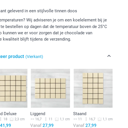
ant geleverd in een stijlvolle tinnen doos
mperaturen? Wij adviseren je om een koelelement bij je
te bestellen op dagen dat de temperatuur boven de 25°C
o kunnen we er voor zorgen dat je chocolade van
 kwaliteit blijft tijdens de verzending.
teer product
(Vierkant)
nd Deluxe
Liggend
Staand
18
16,7
11
11
16,7
2,3 cm
1,1 cm
1,1 cm
41,99
Vanaf
27,99
Vanaf
27,99