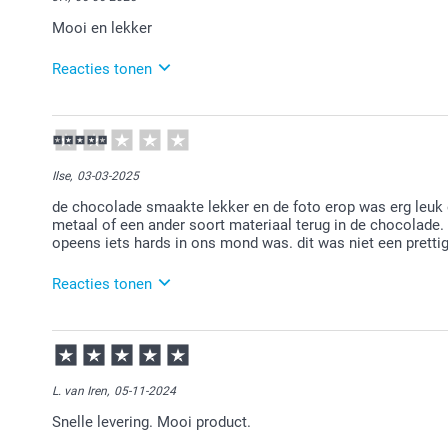
Mooi en lekker
Reacties tonen
10-06-2025
16:13
Bedankt voor je review. Leuk om te horen dat je bij
hier tevreden over bent. Veel plezier ervan en we zie
Ilse,
03-03-2025
de chocolade smaakte lekker en de foto erop was erg leuk 
metaal of een ander soort materiaal terug in de chocolade.
opeens iets hards in ons mond was. dit was niet een prettig
Reacties tonen
04-03-2025
09:39
Bedankt voor je bericht. Dat is erg vervelend te leze
kijken samen naar een passende oplossing. Mijn ex
L. van Iren,
05-11-2024
Snelle levering. Mooi product.