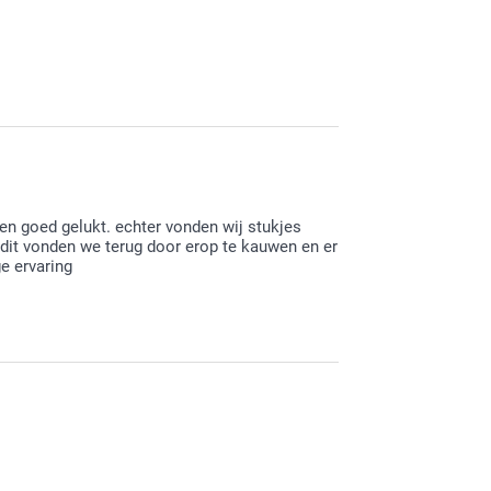
 ons gepersonaliseerde chocola hebt besteld en
n je graag nog eens terug.
en goed gelukt. echter vonden wij stukjes
 dit vonden we terug door erop te kauwen en er
e ervaring
n. Je mag ons hier een mail oversturen. Wij
cuses.