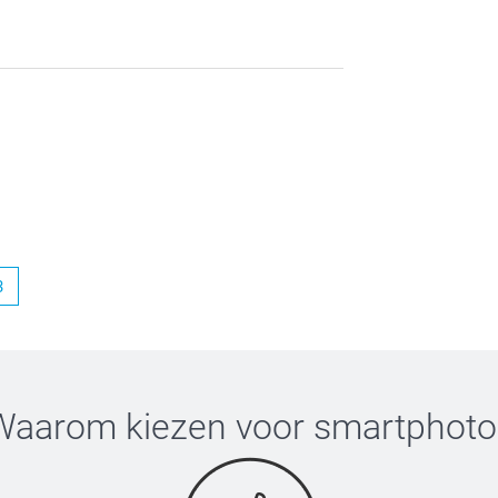
levering en het mooie product. Bedankt voor je
3
Waarom kiezen voor
smartphoto