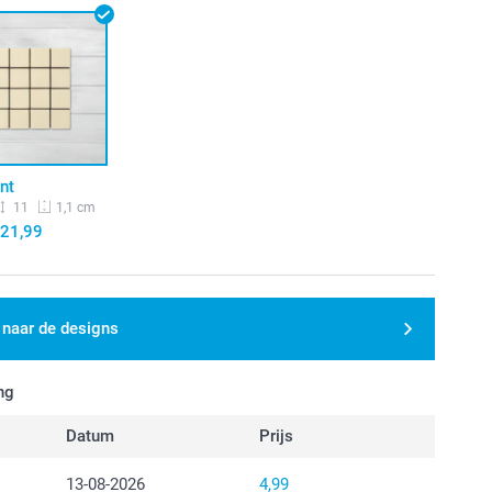
nt
11
1,1 cm
21,99
 naar de designs
ng
Datum
Prijs
13-08-2026
4,99