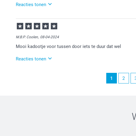
Reacties tonen
08-11-2024
15:44
Fijn om te horen dat je tevreden bent met de snelle 
feedback!
M.B.P. Coolen,
08-04-2024
Mooi kadootje voor tussen door iets te duur dat wel
Reacties tonen
08-04-2024
1
2
12:02
Bedankt voor je bericht.
Heel veel plezier van je bestelling!
Graag tot ziens bij smartphoto!