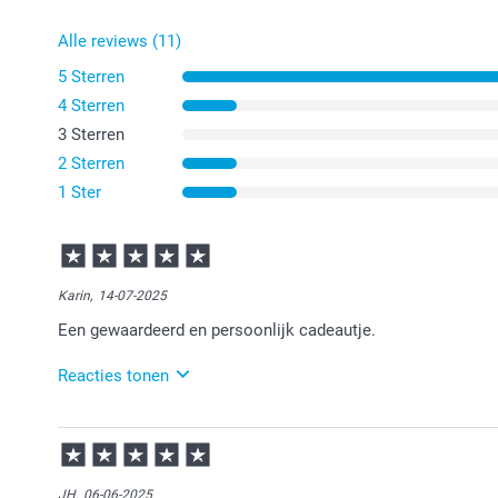
Alle reviews (11)
5 Sterren
4 Sterren
3 Sterren
2 Sterren
1 Ster
Karin,
14-07-2025
Een gewaardeerd en persoonlijk cadeautje.
Reacties tonen
15-07-2025
13:30
Bedankt voor je review. Wat leuk dat je bij ons geper
leuk om cadeau te geven. Eet smakelijk voor de ont
JH,
06-06-2025