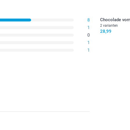
Chocolade vor
8
2 varianten
1
28,99
0
1
1
sonaliseerde chocola hebt besteld. Dit is erg
vanger!