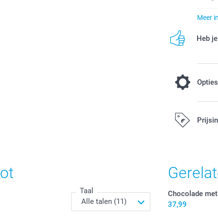
Meer i
Heb je
Optie
Afkoeling 
Prijsi
3,00 / stuk
Alle prijzen zi
ot
Gerela
Taal
Chocolade met 
37,99