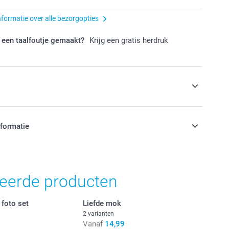
nformatie over alle bezorgopties
 een taalfoutje gemaakt?
Krijg een gratis herdruk
s
op een warme dag
nformatie
jn in EURO (€) inclusief BTW en exclusief verzendkosten.
teerde producten
foto set
Liefde mok
2 varianten
Vanaf
14,99