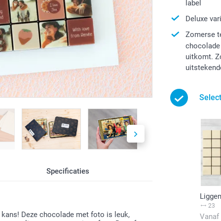
label
Deluxe vari
Zomerse te
chocolade 
uitkomt. Z
uitstekende
Selec
Specificaties
Ligge
23
e kans! Deze chocolade met foto is leuk,
Vanaf