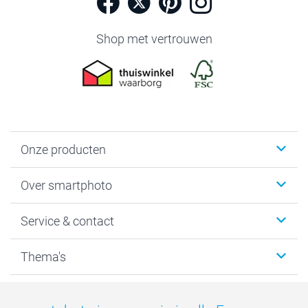
Shop met vertrouwen
Onze producten
Foto's afdrukken
Over smartphoto
Fotoboeken
Wanddecoratie
smartphoto
Service & contact
Fotocadeaus
Vacatures
Kalenders & agenda's
Sitemap
Service & Contact
Thema's
Kaarten
Bestelproces
Tevredenheidsgarantie
Voorwaarden
Mijn account
Kerst
Herroepingsrecht
Mijn orderstatus
Baby