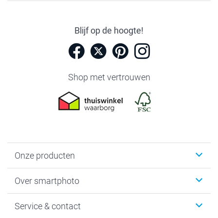
Blijf op de hoogte!
Shop met vertrouwen
Onze producten
Foto's afdrukken
Over smartphoto
Fotoboeken
Wanddecoratie
smartphoto
Service & contact
Fotocadeaus
Vacatures