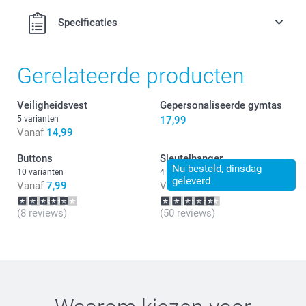
Specificaties
Gerelateerde producten
Veiligheidsvest
Gepersonaliseerde gymtas
5 varianten
17,99
Vanaf
14,99
Buttons
Sleutelhanger
Nu besteld, dinsdag
10 varianten
4 varianten
geleverd
Vanaf
7,99
Vanaf
9,99
(8 reviews)
(50 reviews)