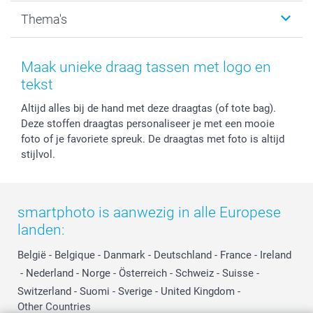
Kalenders & agenda's
Sitemap
Service & Contact
Thema's
Kaarten
Bestelproces
Tevredenheidsgarantie
Voorwaarden
Mijn account
Kerst
Herroepingsrecht
Mijn orderstatus
Baby
Maak unieke draag tassen met logo en
Privacy
smartbonus
Moederdag
tekst
Cookiebeleid
smartfriends
Vaderdag
Altijd alles bij de hand met deze draagtas (of tote bag).
Reviews
service@smartphoto.nl
Huwelijk
Deze stoffen draagtas personaliseer je met een mooie
Prijslijst
Affiliate partnerprogramma
foto of je favoriete spreuk. De draagtas met foto is altijd
Investor Relations
Partnerships
stijlvol.
Influencer partnerprogramma
smartphoto is aanwezig in alle Europese
landen:
België
-
Belgique
-
Danmark
-
Deutschland
-
France
-
Ireland
-
Nederland
-
Norge
-
Österreich
-
Schweiz
-
Suisse
-
Switzerland
-
Suomi
-
Sverige
-
United Kingdom
-
Other Countries