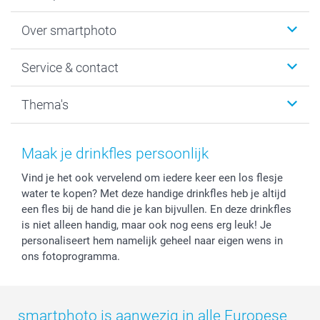
Foto's afdrukken
Over smartphoto
Fotoboeken
Wanddecoratie
smartphoto
Service & contact
Fotocadeaus
Vacatures
Kalenders & agenda's
Sitemap
Service & Contact
Thema's
Kaarten
Bestelproces
Tevredenheidsgarantie
Voorwaarden
Mijn account
Kerst
Herroepingsrecht
Mijn orderstatus
Baby
Maak je drinkfles persoonlijk
Privacy
smartbonus
Moederdag
Vind je het ook vervelend om iedere keer een los flesje
Cookiebeleid
smartfriends
Vaderdag
water te kopen? Met deze handige drinkfles heb je altijd
Reviews
service@smartphoto.nl
Huwelijk
een fles bij de hand die je kan bijvullen. En deze drinkfles
Prijslijst
Affiliate partnerprogramma
is niet alleen handig, maar ook nog eens erg leuk! Je
Investor Relations
Partnerships
personaliseert hem namelijk geheel naar eigen wens in
ons fotoprogramma.
Influencer partnerprogramma
smartphoto is aanwezig in alle Europese