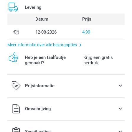
Levering
Datum
Prijs
12-08-2026
4,99
Meer informatie over alle bezorgopties
Heb je een taalfoutje
Krijg een gratis
gemaakt?
herdruk
Prijsinformatie
Alle prijzen zijn in EURO (€) inclusief BTW en exclusief
Omschrijving
verzendkosten.
Specificaties