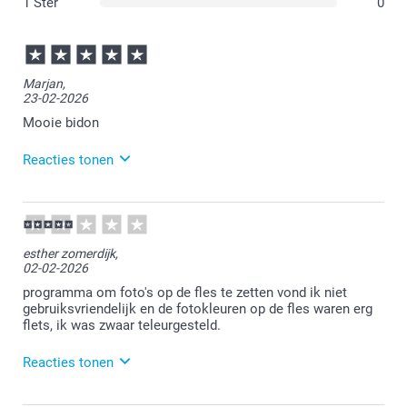
1 Ster
0
Marjan,
23-02-2026
Mooie bidon
Reacties tonen
24-02-2026
10:44
Bedankt voor je review. Leuk om te horen dat je
esther zomerdijk,
tevreden bent over de ontvangen drinkfles. Veel
02-02-2026
plezier van je bestelling en we zien je graag nog eens
terug.
programma om foto's op de fles te zetten vond ik niet
gebruiksvriendelijk en de fotokleuren op de fles waren erg
flets, ik was zwaar teleurgesteld.
Reacties tonen
04-02-2026