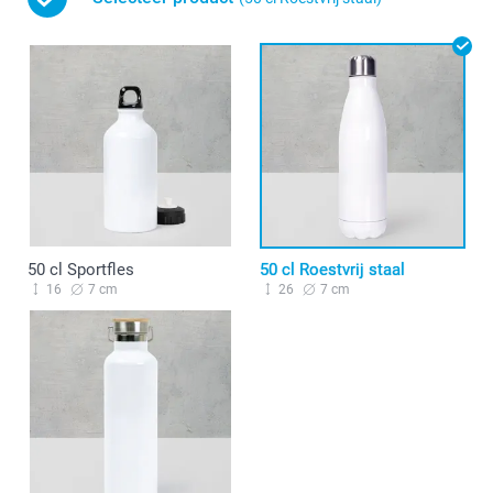
50 cl Sportfles
50 cl Roestvrij staal
16
7 cm
26
7 cm