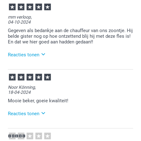
10:56
Bedankt voor je feedback. Wat vervelend dat de
mm verloop,
drinkfles niet naar wens is. Onze klantenservice
04-10-2024
heeft inmiddels per e-mail contact met je
opgenomen om dit samen op te lossen met een
Gegeven als bedankje aan de chauffeur van ons zoontje. Hij
passende oplossing. We helpen je graag verder!
belde gister nog op hoe ontzettend blij hij met deze fles is!
En dat we hier goed aan hadden gedaan!!
Reacties tonen
08-10-2024
15:23
Bedankt voor je bericht.
Noor Könning,
18-04-2024
Heel veel plezier ervan!
Mooie beker, goeie kwaliteit!
Graag tot bij ons op de website!
Reacties tonen
19-04-2024
13:43
Hartelijk bedankt voor je review. Fijn om te lezen dat