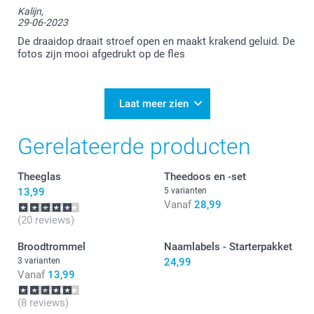
Kalijn,
je tevreden bent over de drinkfles en de kwaliteit er
29-06-2023
van. Wij wensen je er veel plezier mee en zien je
graag nog eens terug bij Smartphoto!
De draaidop draait stroef open en maakt krakend geluid. De
fotos zijn mooi afgedrukt op de fles
Laat meer zien
Gerelateerde producten
Theeglas
Theedoos en -set
13,99
5 varianten
Vanaf
28,99
(20 reviews)
Broodtrommel
Naamlabels - Starterpakket
3 varianten
24,99
Vanaf
13,99
(8 reviews)