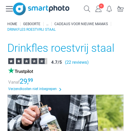
HOME
GEBOORTE
CADEAUS VOOR NIEUWE MAMA'S
DRINKFLES ROESTVRIJ STAAL
Drinkfles roestvrij staal
4.7
/
5
(22 reviews)
29,
99
Vanaf
Verzendkosten niet inbegrepen