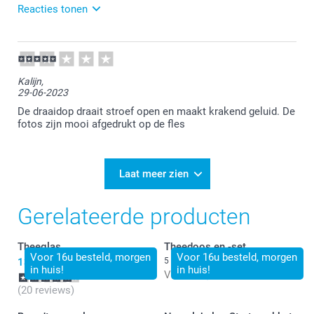
Reacties tonen
19-04-2024
13:43
Hartelijk bedankt voor je review. Fijn om te lezen dat
Kalijn,
je tevreden bent over de drinkfles en de kwaliteit er
29-06-2023
van. Wij wensen je er veel plezier mee en zien je
graag nog eens terug bij Smartphoto!
De draaidop draait stroef open en maakt krakend geluid. De
fotos zijn mooi afgedrukt op de fles
Laat meer zien
Gerelateerde producten
Theeglas
Theedoos en -set
Voor 16u besteld, morgen
Voor 16u besteld, morgen
13,99
5 varianten
in huis!
in huis!
Vanaf
28,99
(20 reviews)