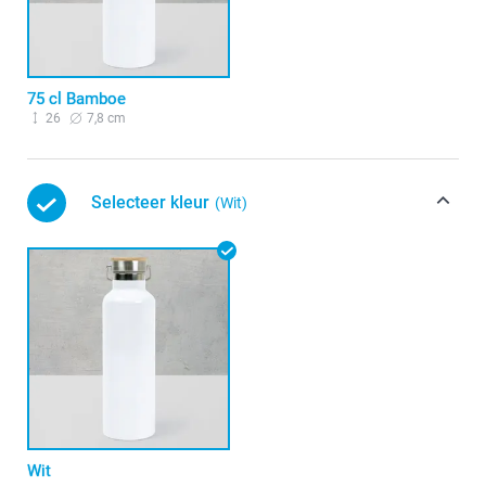
75 cl Bamboe
26
7,8 cm
Selecteer kleur
(Wit)
Wit