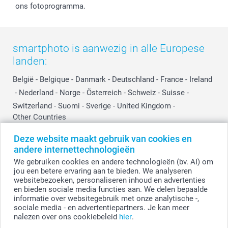
ons fotoprogramma.
Influencer partnerprogramma
smartphoto is aanwezig in alle Europese
landen:
België
-
Belgique
-
Danmark
-
Deutschland
-
France
-
Ireland
-
Nederland
-
Norge
-
Österreich
-
Schweiz
-
Suisse
-
Switzerland
-
Suomi
-
Sverige
-
United Kingdom
-
Other Countries
Deze website maakt gebruik van cookies en
andere internettechnologieën
Alle prijzen zijn in EURO (€) inclusief BTW en exclusief verzendkosten.
We gebruiken cookies en andere technologieën (bv. AI) om
jou een betere ervaring aan te bieden. We analyseren
websitebezoeken, personaliseren inhoud en advertenties
en bieden sociale media functies aan. We delen bepaalde
© smartphoto group. Alle rechten voorbehouden.
Disclaimer
informatie over websitegebruik met onze analytische -,
sociale media - en advertentiepartners. Je kan meer
nalezen over ons cookiebeleid
hier
.