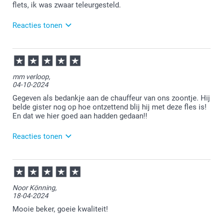
flets, ik was zwaar teleurgesteld.
Reacties tonen
04-02-2026
10:56
Bedankt voor je feedback. Wat vervelend dat de
mm verloop,
drinkfles niet naar wens is. Onze klantenservice
04-10-2024
heeft inmiddels per e-mail contact met je
opgenomen om dit samen op te lossen met een
Gegeven als bedankje aan de chauffeur van ons zoontje. Hij
passende oplossing. We helpen je graag verder!
belde gister nog op hoe ontzettend blij hij met deze fles is!
En dat we hier goed aan hadden gedaan!!
Reacties tonen
08-10-2024
15:23
Bedankt voor je bericht.
Noor Könning,
18-04-2024
Heel veel plezier ervan!
Mooie beker, goeie kwaliteit!
Graag tot bij ons op de website!