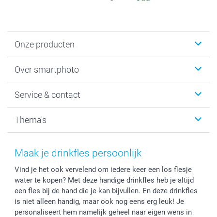
Onze producten
Foto's afdrukken
Over smartphoto
Fotoboeken
Wanddecoratie
smartphoto
Service & contact
Fotocadeaus
Vacatures
Kalenders & agenda's
Sitemap
Service & Contact
Thema's
Kaarten
Bestelproces
Tevredenheidsgarantie
Voorwaarden
Mijn account
Kerst
Herroepingsrecht
Mijn orderstatus
Baby
Maak je drinkfles persoonlijk
Privacy
smartbonus
Moederdag
Vind je het ook vervelend om iedere keer een los flesje
Cookiebeleid
smartfriends
Vaderdag
water te kopen? Met deze handige drinkfles heb je altijd
Reviews
service@smartphoto.nl
Huwelijk
een fles bij de hand die je kan bijvullen. En deze drinkfles
Prijslijst
Affiliate partnerprogramma
is niet alleen handig, maar ook nog eens erg leuk! Je
Investor Relations
Partnerships
personaliseert hem namelijk geheel naar eigen wens in