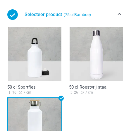
Selecteer product
(75 cl Bamboe)
50 cl Sportfles
50 cl Roestvrij staal
16
7 cm
26
7 cm