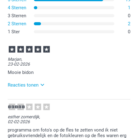
4 Sterren
1
3 Sterren
0
2 Sterren
2
1 Ster
0
Marjan,
23-02-2026
Mooie bidon
Reacties tonen
24-02-2026
10:44
Bedankt voor je review. Leuk om te horen dat je
esther zomerdijk,
tevreden bent over de ontvangen drinkfles. Veel
02-02-2026
plezier van je bestelling en we zien je graag nog eens
terug.
programma om foto's op de fles te zetten vond ik niet
gebruiksvriendelijk en de fotokleuren op de fles waren erg