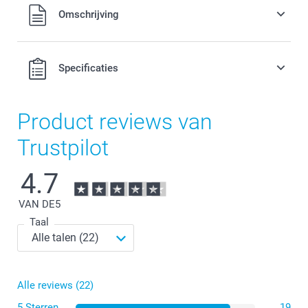
Alle prijzen zijn in EURO (€) inclusief BTW en exclusief
Omschrijving
verzendkosten.
Specificaties
Product reviews van
Trustpilot
4.7
VAN DE
5
Taal
Alle reviews (22)
5 Sterren
19