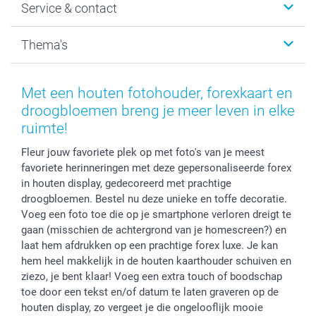
Service & contact
Fotocadeaus
Vacatures
Kalenders & agenda's
Sitemap
Service & Contact
Thema's
Kaarten
Bestelproces
Tevredenheidsgarantie
Voorwaarden
Mijn account
Kerst
Herroepingsrecht
Mijn orderstatus
Baby
Met een houten fotohouder, forexkaart en
Privacy
smartbonus
Moederdag
droogbloemen breng je meer leven in elke
Cookiebeleid
smartfriends
Vaderdag
ruimte!
Reviews
service@smartphoto.nl
Huwelijk
Fleur jouw favoriete plek op met foto's van je meest
Prijslijst
Affiliate partnerprogramma
favoriete herinneringen met deze gepersonaliseerde forex
Investor Relations
Partnerships
in houten display, gedecoreerd met prachtige
Influencer partnerprogramma
droogbloemen. Bestel nu deze unieke en toffe decoratie.
Voeg een foto toe die op je smartphone verloren dreigt te
gaan (misschien de achtergrond van je homescreen?) en
laat hem afdrukken op een prachtige forex luxe. Je kan
hem heel makkelijk in de houten kaarthouder schuiven en
ziezo, je bent klaar! Voeg een extra touch of boodschap
toe door een tekst en/of datum te laten graveren op de
houten display, zo vergeet je die ongelooflijk mooie