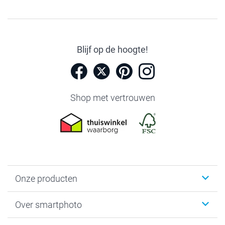
Blijf op de hoogte!
Shop met vertrouwen
Onze producten
Foto's afdrukken
Over smartphoto
Fotoboeken
Wanddecoratie
smartphoto