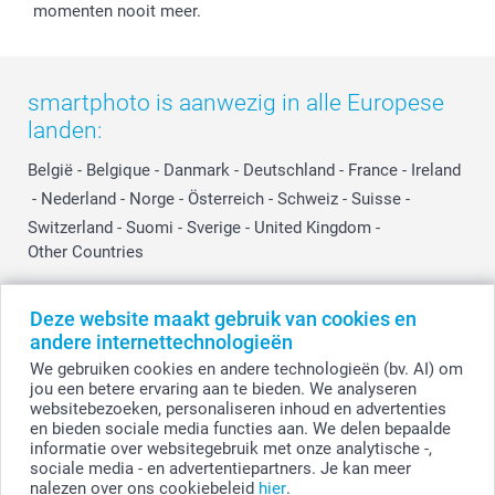
momenten nooit meer.
smartphoto is aanwezig in alle Europese
landen:
België
-
Belgique
-
Danmark
-
Deutschland
-
France
-
Ireland
-
Nederland
-
Norge
-
Österreich
-
Schweiz
-
Suisse
-
Switzerland
-
Suomi
-
Sverige
-
United Kingdom
-
Other Countries
Deze website maakt gebruik van cookies en
Alle prijzen zijn in EURO (€) inclusief BTW en exclusief verzendkosten.
andere internettechnologieën
We gebruiken cookies en andere technologieën (bv. AI) om
jou een betere ervaring aan te bieden. We analyseren
websitebezoeken, personaliseren inhoud en advertenties
© smartphoto group. Alle rechten voorbehouden.
Disclaimer
en bieden sociale media functies aan. We delen bepaalde
informatie over websitegebruik met onze analytische -,
sociale media - en advertentiepartners. Je kan meer
nalezen over ons cookiebeleid
hier
.