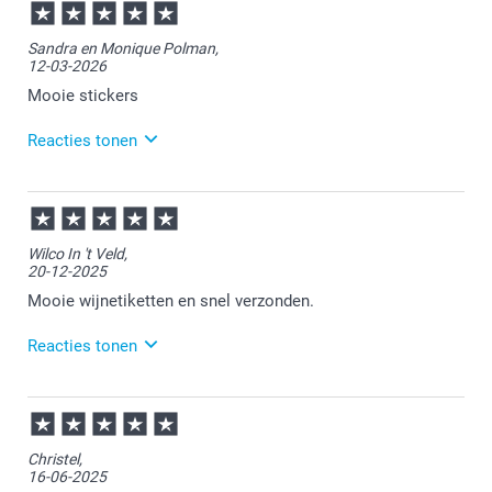
15:58
Bedankt voor je review. Wat leuk dat je bij ons
Sandra en Monique Polman,
etiketten hebt laten maken. Heel veel plezier ervan
12-03-2026
en we zien je graag nog eens terug bij Smartphoto.
Mooie stickers
Reacties tonen
13-03-2026
08:49
Bedankt voor je review. Heel fijn dat je blij bent met
Wilco In 't Veld,
je ontvangen etiketten. Heel veel plezier er van!
20-12-2025
Mooie wijnetiketten en snel verzonden.
Reacties tonen
22-12-2025
13:33
Bedankt voor je review. Fijn om te horen dat je
Christel,
tevreden bent over je ontvangen wijnetiketten. Veel
16-06-2025
plezier ervan!