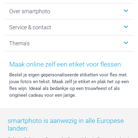
Foto's afdrukken
Over smartphoto
Fotoboeken
Wanddecoratie
smartphoto
Service & contact
Fotocadeaus
Vacatures
Kalenders & agenda's
Sitemap
Service & Contact
Thema's
Kaarten
Bestelproces
Tevredenheidsgarantie
Voorwaarden
Mijn account
Kerst
Herroepingsrecht
Mijn orderstatus
Baby
Maak online zelf een etiket voor flessen
Privacy
smartbonus
Moederdag
Bestel je eigen gepersonaliseerde etiketten voor fles met
Cookiebeleid
smartfriends
Vaderdag
jouw foto's en tekst. Maak zelf je etiket en plak het op een
Reviews
service@smartphoto.nl
Huwelijk
fles wijn. Ideaal als bedankje op een trouwfeest of als
Prijslijst
Affiliate partnerprogramma
origineel cadeau voor een jarige.
Investor Relations
Partnerships
Influencer partnerprogramma
smartphoto is aanwezig in alle Europese
landen: