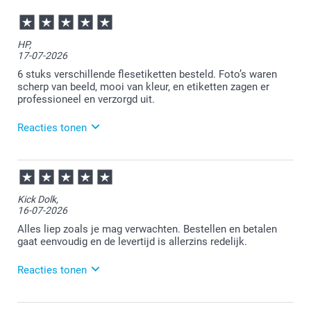
HP,
17-07-2026
6 stuks verschillende flesetiketten besteld. Foto’s waren
scherp van beeld, mooi van kleur, en etiketten zagen er
professioneel en verzorgd uit.
Reacties tonen
17-07-2026
15:55
Bedankt voor je review. Wat fijn dat je blij bent met
Kick Dolk,
het eindresultaat van de etiketten. Heel veel plezier
16-07-2026
er van!
Alles liep zoals je mag verwachten. Bestellen en betalen
gaat eenvoudig en de levertijd is allerzins redelijk.
Reacties tonen
16-07-2026