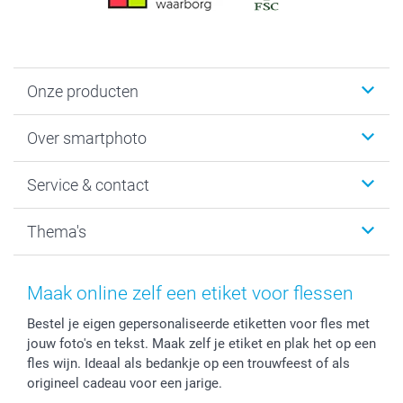
Onze producten
Foto's afdrukken
Over smartphoto
Fotoboeken
Wanddecoratie
smartphoto
Service & contact
Fotocadeaus
Vacatures
Kalenders & agenda's
Sitemap
Service & Contact
Thema's
Kaarten
Bestelproces
Tevredenheidsgarantie
Voorwaarden
Mijn account
Kerst
Herroepingsrecht
Mijn orderstatus
Baby
Maak online zelf een etiket voor flessen
Privacy
smartbonus
Moederdag
Bestel je eigen gepersonaliseerde etiketten voor fles met
Cookiebeleid
smartfriends
Vaderdag
jouw foto's en tekst. Maak zelf je etiket en plak het op een
Reviews
service@smartphoto.nl
Huwelijk
fles wijn. Ideaal als bedankje op een trouwfeest of als
Prijslijst
Affiliate partnerprogramma
origineel cadeau voor een jarige.
Investor Relations
Partnerships