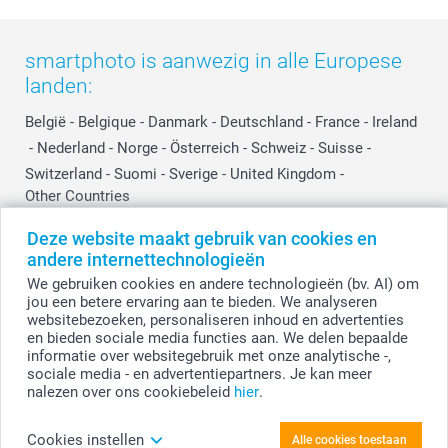
Influencer partnerprogramma
smartphoto is aanwezig in alle Europese
landen:
België
-
Belgique
-
Danmark
-
Deutschland
-
France
-
Ireland
-
Nederland
-
Norge
-
Österreich
-
Schweiz
-
Suisse
-
Switzerland
-
Suomi
-
Sverige
-
United Kingdom
-
Other Countries
Deze website maakt gebruik van cookies en
andere internettechnologieën
Alle prijzen zijn in EURO (€) inclusief BTW en exclusief verzendkosten.
We gebruiken cookies en andere technologieën (bv. AI) om
jou een betere ervaring aan te bieden. We analyseren
websitebezoeken, personaliseren inhoud en advertenties
en bieden sociale media functies aan. We delen bepaalde
© smartphoto group. Alle rechten voorbehouden.
Disclaimer
informatie over websitegebruik met onze analytische -,
sociale media - en advertentiepartners. Je kan meer
nalezen over ons cookiebeleid
hier
.
Personaliseer je Etiketten voor fles - Set van 6
Cookies instellen
Alle cookies toestaan