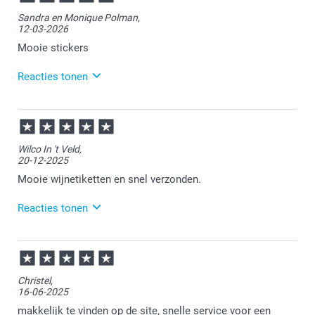
Bedankt voor je review. Wat leuk dat je bij ons
Sandra en Monique Polman,
etiketten hebt laten maken. Heel veel plezier ervan
12-03-2026
en we zien je graag nog eens terug bij Smartphoto.
Mooie stickers
Reacties tonen
13-03-2026
08:49
Bedankt voor je review. Heel fijn dat je blij bent met
Wilco In 't Veld,
je ontvangen etiketten. Heel veel plezier er van!
20-12-2025
Mooie wijnetiketten en snel verzonden.
Reacties tonen
22-12-2025
13:33
Bedankt voor je review. Fijn om te horen dat je
Christel,
tevreden bent over je ontvangen wijnetiketten. Veel
16-06-2025
plezier ervan!
makkelijk te vinden op de site, snelle service voor een