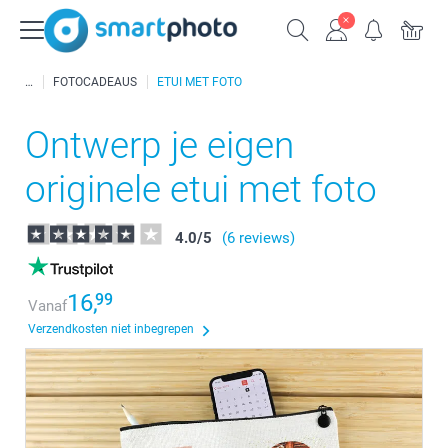
FOTOCADEAUS
ETUI MET FOTO
Ontwerp je eigen
originele etui met foto
4.0
/
5
(6 reviews)
16,
99
Vanaf
Verzendkosten niet inbegrepen