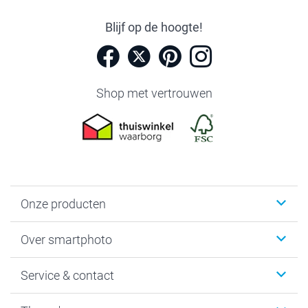
Blijf op de hoogte!
Shop met vertrouwen
Onze producten
Foto's afdrukken
Over smartphoto
Fotoboeken
Wanddecoratie
smartphoto
Service & contact
Fotocadeaus
Vacatures
Kalenders & agenda's
Sitemap
Service & Contact