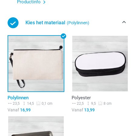
Productinfo
Kies het materiaal
(Polylinnen)
Polylinnen
Polyester
23,5
14,5
22,5
9,5
0,1 cm
8 cm
Vanaf
16,99
Vanaf
13,99