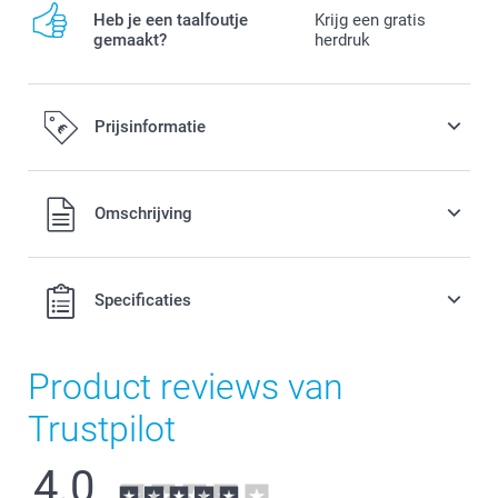
Heb je een taalfoutje
Krijg een gratis
gemaakt?
herdruk
Prijsinformatie
Alle prijzen zijn in EURO (€) inclusief BTW en exclusief
Omschrijving
verzendkosten.
Specificaties
Product reviews van
Trustpilot
4.0