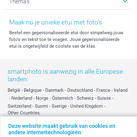
Thema's
Kaarten
Bestelproces
Tevredenheidsgarantie
Voorwaarden
Mijn account
Kerst
Herroepingsrecht
Mijn orderstatus
Baby
Maak nu je unieke etui met foto's
Privacy
smartbonus
Moederdag
Bestel een gepersonaliseerde etui door simpelweg jouw
Cookiebeleid
smartfriends
Vaderdag
foto's en tekst toe te voegen. Jouw gepersonaliseerde
Reviews
service@smartphoto.nl
Huwelijk
etui is ongetwijfeld de coolste van de klas.
Prijslijst
Affiliate partnerprogramma
Investor Relations
Partnerships
Influencer partnerprogramma
smartphoto is aanwezig in alle Europese
landen:
België
-
Belgique
-
Danmark
-
Deutschland
-
France
-
Ireland
-
Nederland
-
Norge
-
Österreich
-
Schweiz
-
Suisse
-
Switzerland
-
Suomi
-
Sverige
-
United Kingdom
-
Other Countries
Deze website maakt gebruik van cookies en
andere internettechnologieën
Alle prijzen zijn in EURO (€) inclusief BTW en exclusief verzendkosten.