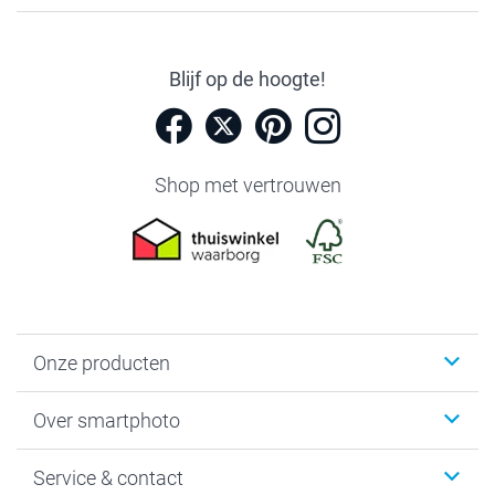
Blijf op de hoogte!
Shop met vertrouwen
Onze producten
Foto's afdrukken
Over smartphoto
Fotoboeken
Wanddecoratie
smartphoto
Service & contact
Fotocadeaus
Vacatures