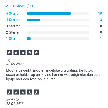
Tips voor de ideale foto
Alle reviews (14)
5 Sterren
10
4 Sterren
3
3 Sterren
0
2 Sterren
0
1 Ster
1
xx,
02-05-2023
Mooi afgewerkt, mooie landelijke uitstraling. De foto's
staan er helder op en ik vind het net wat origineler dan een
lijstje met een foto op je bureau.
Nathalle,
22-03-2023