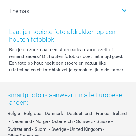
Kalenders & agenda's
Sitemap
Service & Contact
Thema's
Kaarten
Bestelproces
Tevredenheidsgarantie
Voorwaarden
Mijn account
Kerst
Herroepingsrecht
Mijn orderstatus
Baby
Laat je mooiste foto afdrukken op een
Privacy
smartbonus
Moederdag
houten fotoblok
Cookiebeleid
smartfriends
Vaderdag
Ben je op zoek naar een stoer cadeau voor jezelf of
Reviews
service@smartphoto.nl
Huwelijk
iemand anders? Dit houten fotoblok doet het altijd goed.
Prijslijst
Affiliate partnerprogramma
Een foto op hout heeft een stoere en natuurlijke
Investor Relations
Partnerships
uitstraling en dit fotoblok zet je gemakkelijk in de kamer.
Influencer partnerprogramma
smartphoto is aanwezig in alle Europese
landen:
België
-
Belgique
-
Danmark
-
Deutschland
-
France
-
Ireland
-
Nederland
-
Norge
-
Österreich
-
Schweiz
-
Suisse
-
Switzerland
-
Suomi
-
Sverige
-
United Kingdom
-
Other Countries