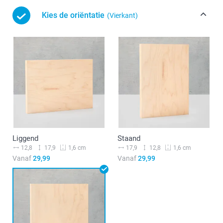
Kies de oriëntatie
(Vierkant)
Liggend
Staand
12,8
17,9
17,9
12,8
1,6 cm
1,6 cm
Vanaf
29,99
Vanaf
29,99