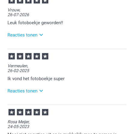
Vrouw,
26-07-2026
Leuk fotoboekje geworden!!
Reacties tonen
28-07-2026
14:32
Heel veel plezier ervan!
Vermeulen,
26-02-2025
Ik vond het fotoboekje super
Reacties tonen
27-02-2025
12:17
Bedankt voor je review. Wat leuk dat je een
Rosa Meijer,
quoteboekje hebt gemaakt bij ons. Heel veel plezier
24-05-2023
ervan en we zien je graag nog eens terug.