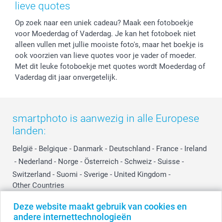
Privacy
smartbonus
Moederdag
lieve quotes
Cookiebeleid
smartfriends
Vaderdag
Op zoek naar een uniek cadeau? Maak een fotoboekje
Reviews
service@smartphoto.nl
Huwelijk
voor Moederdag of Vaderdag. Je kan het fotoboek niet
Prijslijst
Affiliate partnerprogramma
alleen vullen met jullie mooiste foto's, maar het boekje is
Investor Relations
Partnerships
ook voorzien van lieve quotes voor je vader of moeder.
Influencer partnerprogramma
Met dit leuke fotoboekje met quotes wordt Moederdag of
Vaderdag dit jaar onvergetelijk.
smartphoto is aanwezig in alle Europese
landen:
België
-
Belgique
-
Danmark
-
Deutschland
-
France
-
Ireland
-
Nederland
-
Norge
-
Österreich
-
Schweiz
-
Suisse
-
Switzerland
-
Suomi
-
Sverige
-
United Kingdom
-
Other Countries
Deze website maakt gebruik van cookies en
andere internettechnologieën
Alle prijzen zijn in EURO (€) inclusief BTW en exclusief verzendkosten.