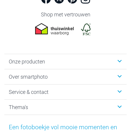
Shop met vertrouwen
Onze producten
Foto's afdrukken
Over smartphoto
Fotoboeken
Wanddecoratie
smartphoto
Service & contact
Fotocadeaus
Vacatures
Kalenders & agenda's
Sitemap
Service & Contact
Thema's
Kaarten
Bestelproces
Tevredenheidsgarantie
Voorwaarden
Mijn account
Kerst
Herroepingsrecht
Mijn orderstatus
Baby
Een fotoboekje vol mooie momenten en