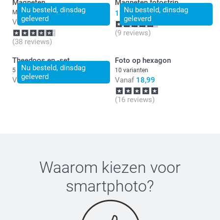
Magneten
Magneten fotostrip
Nu besteld, dinsdag
Nu besteld, dinsdag
Meer dan 10 varianten
13,99
geleverd
geleverd
Vanaf
7,99
(9 reviews)
(38 reviews)
Theedoos en -set
Foto op hexagon
Nu besteld, dinsdag
5 varianten
10 varianten
geleverd
Vanaf
28,99
Vanaf
18,99
(16 reviews)
Waarom kiezen voor
smartphoto
?