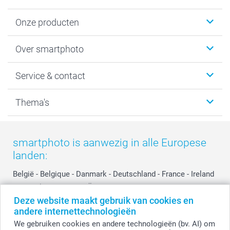
Onze producten
Foto's afdrukken
Over smartphoto
Fotoboeken
Wanddecoratie
smartphoto
Service & contact
Fotocadeaus
Vacatures
Kalenders & agenda's
Sitemap
Service & Contact
Thema's
Kaarten
Bestelproces
Tevredenheidsgarantie
Voorwaarden
Mijn account
Kerst
Herroepingsrecht
Mijn orderstatus
Baby
smartphoto is aanwezig in alle Europese
Privacy
smartbonus
Moederdag
landen:
Cookiebeleid
smartfriends
Vaderdag
Reviews
service@smartphoto.nl
Huwelijk
België
-
Belgique
-
Danmark
-
Deutschland
-
France
-
Ireland
Prijslijst
Affiliate partnerprogramma
-
Nederland
-
Norge
-
Österreich
-
Schweiz
-
Suisse
-
Deze website maakt gebruik van cookies en
Investor Relations
Partnerships
Switzerland
-
Suomi
-
Sverige
-
United Kingdom
-
andere internettechnologieën
Other Countries
Influencer partnerprogramma
We gebruiken cookies en andere technologieën (bv. AI) om