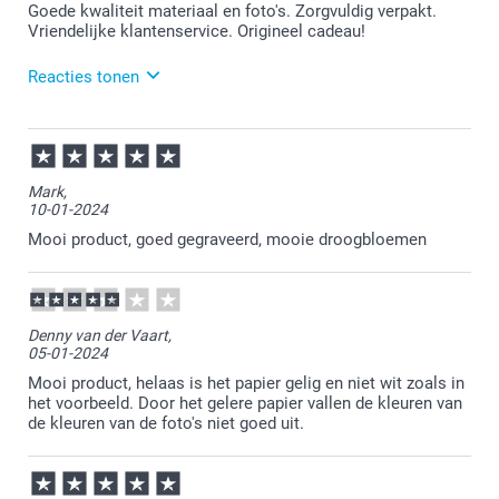
Goede kwaliteit materiaal en foto's. Zorgvuldig verpakt.
Vriendelijke klantenservice. Origineel cadeau!
Reacties tonen
22-07-2024
10:22
Wat fijn dat je zo tevreden bent over alles. Erg leuk
Mark,
ook om te lezen dat je ook zo tevreden bent over
10-01-2024
onze klantenservice. Daar doen wij het toch wel
voor! Heel veel plezier van de fotoprints.
Mooi product, goed gegraveerd, mooie droogbloemen
Denny van der Vaart,
05-01-2024
Mooi product, helaas is het papier gelig en niet wit zoals in
het voorbeeld. Door het gelere papier vallen de kleuren van
de kleuren van de foto's niet goed uit.