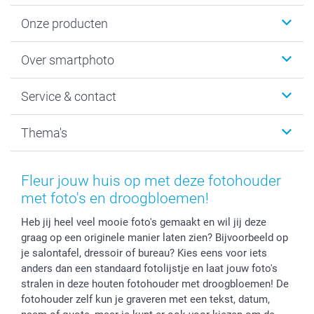
Onze producten
Foto's afdrukken
Over smartphoto
Fotoboeken
Wanddecoratie
smartphoto
Service & contact
Fotocadeaus
Vacatures
Kalenders & agenda's
Sitemap
Service & Contact
Thema's
Kaarten
Bestelproces
Tevredenheidsgarantie
Voorwaarden
Mijn account
Kerst
Herroepingsrecht
Mijn orderstatus
Baby
Fleur jouw huis op met deze fotohouder
Privacy
smartbonus
Moederdag
met foto's en droogbloemen!
Cookiebeleid
smartfriends
Vaderdag
Heb jij heel veel mooie foto's gemaakt en wil jij deze
Reviews
service@smartphoto.nl
Huwelijk
graag op een originele manier laten zien? Bijvoorbeeld op
Prijslijst
Affiliate partnerprogramma
je salontafel, dressoir of bureau? Kies eens voor iets
Investor Relations
Partnerships
anders dan een standaard fotolijstje en laat jouw foto's
Influencer partnerprogramma
stralen in deze houten fotohouder met droogbloemen! De
fotohouder zelf kun je graveren met een tekst, datum,