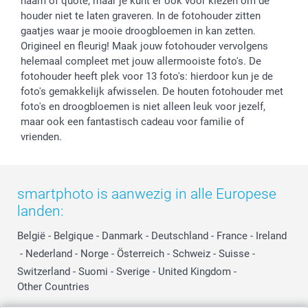
naam of quote, maar je kunt er ook voor kiezen om de
houder niet te laten graveren. In de fotohouder zitten
gaatjes waar je mooie droogbloemen in kan zetten.
Origineel en fleurig! Maak jouw fotohouder vervolgens
helemaal compleet met jouw allermooiste foto's. De
fotohouder heeft plek voor 13 foto's: hierdoor kun je de
foto's gemakkelijk afwisselen. De houten fotohouder met
foto's en droogbloemen is niet alleen leuk voor jezelf,
maar ook een fantastisch cadeau voor familie of
vrienden.
smartphoto is aanwezig in alle Europese
landen:
België
-
Belgique
-
Danmark
-
Deutschland
-
France
-
Ireland
-
Nederland
-
Norge
-
Österreich
-
Schweiz
-
Suisse
-
Switzerland
-
Suomi
-
Sverige
-
United Kingdom
-
Other Countries