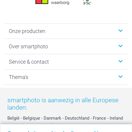
Onze producten
Foto's afdrukken
Over smartphoto
Fotoboeken
Wanddecoratie
smartphoto
Service & contact
Fotocadeaus
Vacatures
Kalenders & agenda's
Sitemap
Service & Contact
Thema's
Kaarten
Bestelproces
Tevredenheidsgarantie
Voorwaarden
Mijn account
Kerst
Herroepingsrecht
Mijn orderstatus
Baby
smartphoto is aanwezig in alle Europese
Privacy
smartbonus
Moederdag
landen:
Cookiebeleid
smartfriends
Vaderdag
Reviews
service@smartphoto.nl
Huwelijk
België
-
Belgique
-
Danmark
-
Deutschland
-
France
-
Ireland
Prijslijst
Affiliate partnerprogramma
-
Nederland
-
Norge
-
Österreich
-
Schweiz
-
Suisse
-