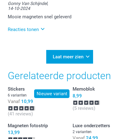
Gonny Van Schijndel,
bent over de scherpte van de foto op de magneten.
14-10-2024
Aarzel niet om hierover contact op te nemen met de
klantenservice. Zij helpen je graag verder!
Mooie magneten snel geleverd
Reacties tonen
15-10-2024
13:13
Bedankt voor je review. Wat leuk om te horen dat je
Laat meer zien
tevreden bent over de ontvangen magneten. Heel
veel plezier ervan en graag tot ziens bij Smartphoto.
Gerelateerde producten
Stickers
Memoblok
Nieuwe variant
6 varianten
8,99
Vanaf
10,99
(5 reviews)
(41 reviews)
Magneten fotostrip
Luxe onderzetters
13,99
2 varianten
Vanaf
24,99