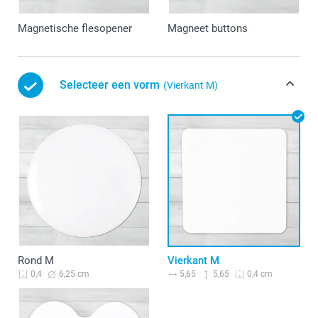
Magnetische flesopener
Magneet buttons
Selecteer een vorm
(Vierkant M)
Rond M
Vierkant M
6,25 cm
5,65
5,65
0,4
0,4 cm