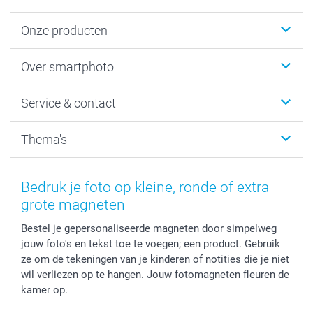
Onze producten
Foto's afdrukken
Over smartphoto
Fotoboeken
Wanddecoratie
smartphoto
Service & contact
Fotocadeaus
Vacatures
Kalenders & agenda's
Sitemap
Service & Contact
Thema's
Kaarten
Bestelproces
Tevredenheidsgarantie
Voorwaarden
Mijn account
Kerst
Herroepingsrecht
Mijn orderstatus
Baby
Bedruk je foto op kleine, ronde of extra
Privacy
smartbonus
Moederdag
grote magneten
Cookiebeleid
smartfriends
Vaderdag
Bestel je gepersonaliseerde magneten door simpelweg
Reviews
service@smartphoto.nl
Huwelijk
jouw foto's en tekst toe te voegen; een product. Gebruik
Prijslijst
Affiliate partnerprogramma
ze om de tekeningen van je kinderen of notities die je niet
Investor Relations
Partnerships
wil verliezen op te hangen. Jouw fotomagneten fleuren de
Influencer partnerprogramma
kamer op.