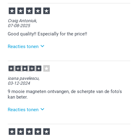
21-08-2025
11:15
Bedankt voor je review. Wat leuk om te horen dat je
Craig Antoniuk,
tevreden bent over je bestelling.
07-08-2025
Heel veel plezier van je magneten!
Good quality!! Especially for the price!!
Reacties tonen
11-08-2025
11:21
Thanks for your review. We're glad to hear you're
ioana pavelescu,
satisfied.
03-12-2024
Enjoy your magnets!
9 mooie magneten ontvangen, de scherpte van de foto's
kan beter.
Reacties tonen
04-12-2024
16:30
Wat jammer om te lezen dat je niet geheel tevreden