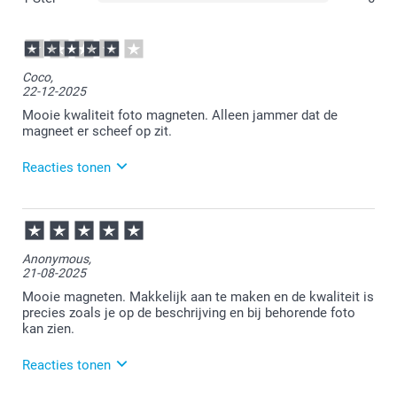
en liggend van 6,6 cm hoog op 8,8 cm breed.
Coco,
22-12-2025
Mooie kwaliteit foto magneten. Alleen jammer dat de
magneet er scheef op zit.
Reacties tonen
23-12-2025
12:51
Bedankt voor je review. Wat jammer om te horen dat
Anonymous,
je bestelling niet geheel naar wens is ontvangen. We
21-08-2025
hebben je een mailtje gestuurd om met je mee te
kijken naar een passende oplossing.
Mooie magneten. Makkelijk aan te maken en de kwaliteit is
precies zoals je op de beschrijving en bij behorende foto
kan zien.
Reacties tonen