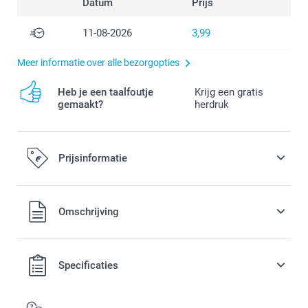
Datum
Prijs
11-08-2026
3,99
Meer informatie over alle bezorgopties
Heb je een taalfoutje
Krijg een gratis
gemaakt?
herdruk
Prijsinformatie
Alle prijzen zijn in EURO (€) inclusief BTW en exclusief
Omschrijving
verzendkosten.
Specificaties