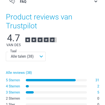
FAQ
Nieuwe materialen
Product reviews van
Trustpilot
4.7
De standaard fotomagneten zijn beschikbaar in rond
VAN DE
5
formaat met een diameter van 6,25 cm.
Taal
De vierkante magneten hebben een breedte en hoogte
van 5,65 cm.
De hartvomige magneten zijn 5,65 cm hoog en 6,25 cm
breed.
Alle reviews (38)
cirkelvormig met een diameter van 5,6 cm
5 Sterren
31
of iets kleiner met een diameter van 3,7 cm.
4 Sterren
2
3 Sterren
5
2 Sterren
0
vierkant van 6,6 cm op 6,6 cm
Staand van 8,8 cm hoog op 6,6 cm breed
1 Ster
0