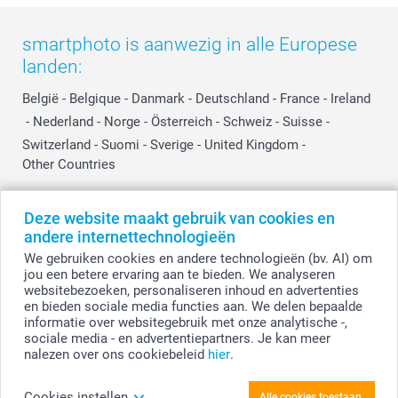
smartphoto is aanwezig in alle Europese
landen:
België
-
Belgique
-
Danmark
-
Deutschland
-
France
-
Ireland
-
Nederland
-
Norge
-
Österreich
-
Schweiz
-
Suisse
-
Switzerland
-
Suomi
-
Sverige
-
United Kingdom
-
Other Countries
Deze website maakt gebruik van cookies en
Alle prijzen zijn in EURO (€) inclusief BTW en exclusief verzendkosten.
andere internettechnologieën
We gebruiken cookies en andere technologieën (bv. AI) om
jou een betere ervaring aan te bieden. We analyseren
websitebezoeken, personaliseren inhoud en advertenties
© smartphoto group. Alle rechten voorbehouden.
Disclaimer
en bieden sociale media functies aan. We delen bepaalde
informatie over websitegebruik met onze analytische -,
sociale media - en advertentiepartners. Je kan meer
nalezen over ons cookiebeleid
hier
.
Personaliseer je Vierkante magneten - Set van
4
Cookies instellen
Alle cookies toestaan