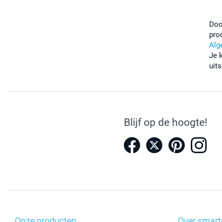
Doo
pro
Alg
Je 
uits
Blijf op de hoogte!
Onze producten
Over smart