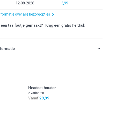
12-08-2026
3,99
nformatie over alle bezorgopties
 een taalfoutje gemaakt?
Krijg een gratis herdruk
nformatie
jn in EURO (€) inclusief BTW en exclusief verzendkosten.
Headset houder
2 varianten
Vanaf
29,99