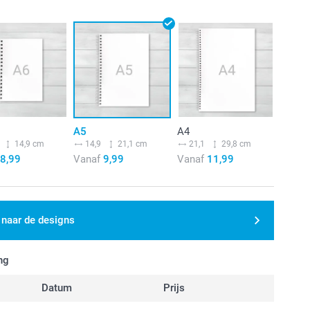
A5
A4
14,9 cm
14,9
21,1 cm
21,1
29,8 cm
8,99
Vanaf
9,99
Vanaf
11,99
 naar de designs
ng
Datum
Prijs