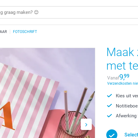
HAAR
FOTOSCHRIFT
Maak z
met te
9,
99
Vanaf
Verzendkosten nie
Kies uit v
Notitieboe
Afwerking 
Selec