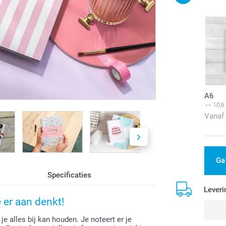
A6
10,6
Vanaf
Ga
Specificaties
Leveri
e er aan denkt!
e alles bij kan houden. Je noteert er je