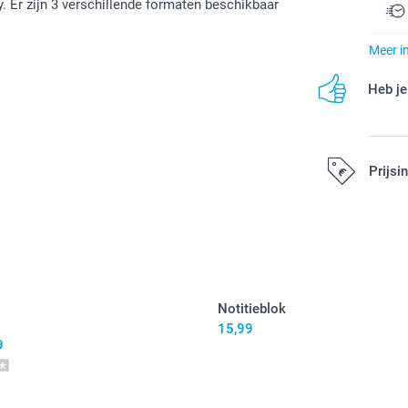
y. Er zijn 3 verschillende formaten beschikbaar
Meer i
Heb je
Prijsi
Alle prijzen zi
Notitieblok
15,99
9