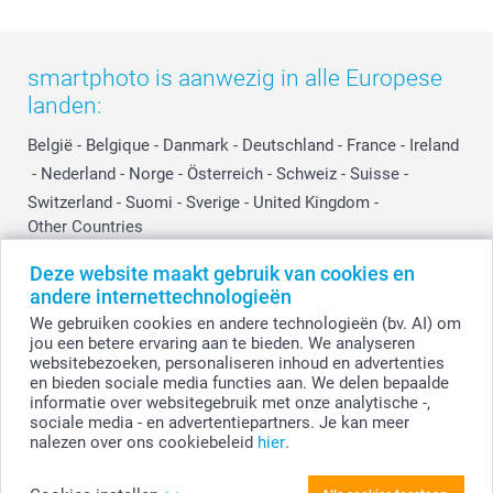
smartphoto is aanwezig in alle Europese
landen:
België
-
Belgique
-
Danmark
-
Deutschland
-
France
-
Ireland
-
Nederland
-
Norge
-
Österreich
-
Schweiz
-
Suisse
-
Switzerland
-
Suomi
-
Sverige
-
United Kingdom
-
Other Countries
Deze website maakt gebruik van cookies en
andere internettechnologieën
Alle prijzen zijn in EURO (€) inclusief BTW en exclusief verzendkosten.
We gebruiken cookies en andere technologieën (bv. AI) om
jou een betere ervaring aan te bieden. We analyseren
websitebezoeken, personaliseren inhoud en advertenties
en bieden sociale media functies aan. We delen bepaalde
© smartphoto group. Alle rechten voorbehouden.
Disclaimer
informatie over websitegebruik met onze analytische -,
sociale media - en advertentiepartners. Je kan meer
nalezen over ons cookiebeleid
hier
.
Personaliseer je Fotoschrift A5