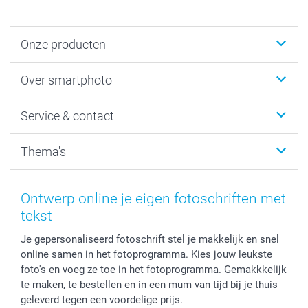
Onze producten
Foto's afdrukken
Over smartphoto
Fotoboeken
Wanddecoratie
smartphoto
Service & contact
Fotocadeaus
Vacatures
Kalenders & agenda's
Sitemap
Service & Contact
Thema's
Kaarten
Bestelproces
Tevredenheidsgarantie
Voorwaarden
Mijn account
Kerst
Herroepingsrecht
Mijn orderstatus
Baby
Ontwerp online je eigen fotoschriften met
Privacy
smartbonus
Moederdag
tekst
Cookiebeleid
smartfriends
Vaderdag
Je gepersonaliseerd fotoschrift stel je makkelijk en snel
Reviews
service@smartphoto.nl
Huwelijk
online samen in het fotoprogramma. Kies jouw leukste
Prijslijst
Affiliate partnerprogramma
foto's en voeg ze toe in het fotoprogramma. Gemakkkelijk
Investor Relations
Partnerships
te maken, te bestellen en in een mum van tijd bij je thuis
Influencer partnerprogramma
geleverd tegen een voordelige prijs.