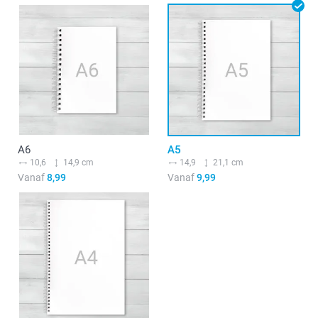
A6
A5
10,6
14,9 cm
14,9
21,1 cm
Vanaf
8,99
Vanaf
9,99