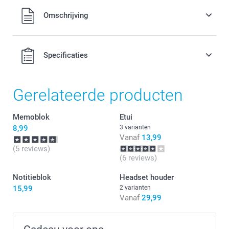
Alle prijzen zijn in EURO (€) inclusief BTW en exclusief
Omschrijving
verzendkosten.
Specificaties
Gerelateerde producten
Memoblok
Etui
8,99
3 varianten
Vanaf
13,99
(5 reviews)
(6 reviews)
Notitieblok
Headset houder
15,99
2 varianten
Vanaf
29,99