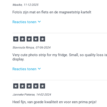
Maaike,
11-12-2025
Foto's zijn mat en flets en de magneetstrip kartelt
Reacties tonen
16-12-2025
13:14
Dat is vervelend te lezen.
Stavroula Rimpa,
07-06-2024
Als je niet tevreden bent mag je ons hierover een mai
Very cute photo strip for my fridge. Small, so quality loss 
display.
Wij kijken graag met je mee.
Reacties tonen
10-06-2024
14:41
Bedankt voor je bericht.
Janneke Pieterse,
14-02-2024
Heel veel plezier ervan!
Heel fijn, van goede kwaliteit en voor een prima prijs!