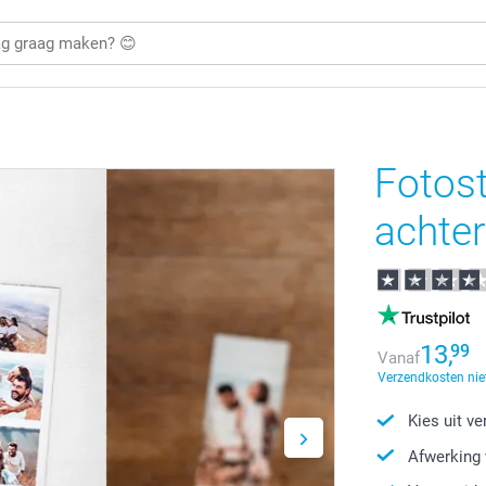
Fotos
achte
13,
99
Vanaf
Verzendkosten nie
Kies uit v
Afwerking 