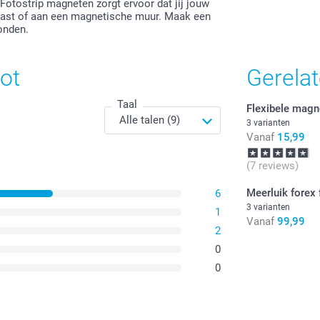
otostrip magneten zorgt ervoor dat jij jouw
ast of aan een magnetische muur. Maak een
onden.
ot
Gerela
Taal
Flexibele magn
3 varianten
Vanaf
15,99
(7 reviews)
Meerluik forex 
6
3 varianten
1
Vanaf
99,99
2
0
0