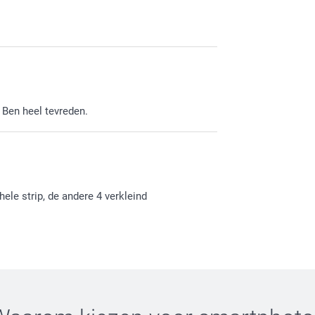
dat je tevreden bent over onze prijs kwaliteit
ag tot ziens!
 Ben heel tevreden.
hele strip, de andere 4 verkleind