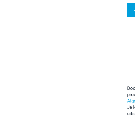
Doo
pro
Alg
Je 
uits