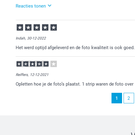
Reacties tonen
14-02-2024
15:21
Bedankt voor je positieve feedback. Fijn om te lezen 
verhouding. Heel veel plezier van je bestelling en gra
Indah,
30-12-2022
Het werd optijd afgeleverd en de foto kwaliteit is ook goed.
Reiffers,
12-12-2021
Opletten hoe je de foto’s plaatst. 1 strip waren de foto over 
1
2