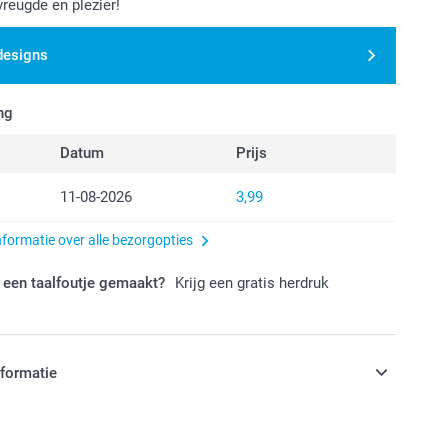
vreugde en plezier!
designs
ng
Datum
Prijs
11-08-2026
3,99
nformatie over alle bezorgopties
 een taalfoutje gemaakt?
Krijg een gratis herdruk
nformatie
jn in EURO (€) inclusief BTW en exclusief verzendkosten.