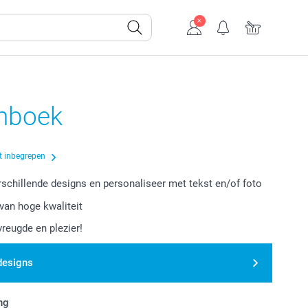
nboek
t inbegrepen
erschillende designs en personaliseer met tekst en/of foto
van hoge kwaliteit
vreugde en plezier!
designs
ng