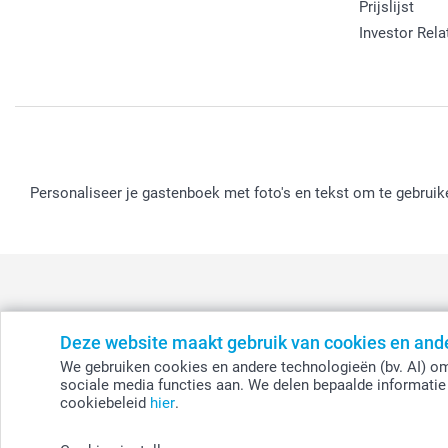
Prijslijst
Investor Rela
Personaliseer je gastenboek met foto's en tekst om te gebrui
Deze website maakt gebruik van cookies en and
België
-
Belgique
-
Danmark
-
Deutschland
-
France
-
Ir
We gebruiken cookies en andere technologieën (bv. AI) om
sociale media functies aan. We delen bepaalde informatie 
cookiebeleid
hier
.
© smartphoto group. Alle rechten voorbehouden.
Disclaimer