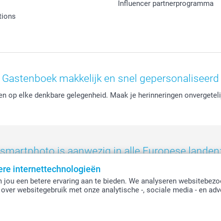
Influencer partnerprogramma
tions
Gastenboek makkelijk en snel gepersonaliseerd
ken op elke denkbare gelegenheid. Maak je herinneringen onvergete
smartphoto is aanwezig in alle Europese landen
ere internettechnologieën
eland
-
Nederland
-
Norge
-
Österreich
-
Schweiz
-
Suisse
-
Switzerla
 jou een betere ervaring aan te bieden. We analyseren websitebezo
over websitegebruik met onze analytische -, sociale media - en adv
Alle prijzen zijn in EURO (€) inclusief BTW en exclusief verzendkosten.