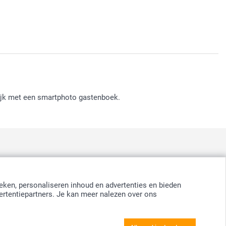
lijk met een smartphoto gastenboek.
:
nd
-
Suomi
-
Sverige
-
United Kingdom
-
Other Countries
eken, personaliseren inhoud en advertenties en bieden
ertentiepartners. Je kan meer nalezen over ons