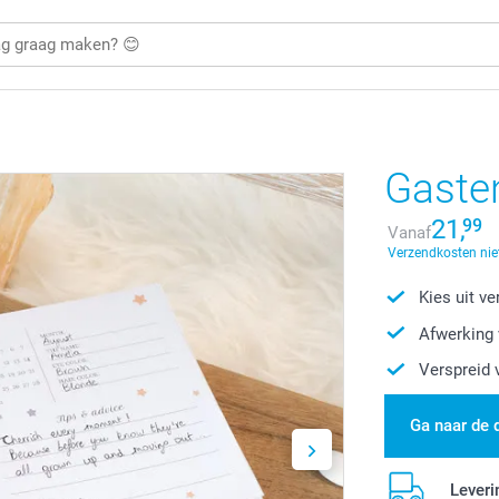
Gaste
21,
99
Vanaf
Verzendkosten nie
Kies uit v
Afwerking 
Verspreid 
Ga naar de 
Leveri