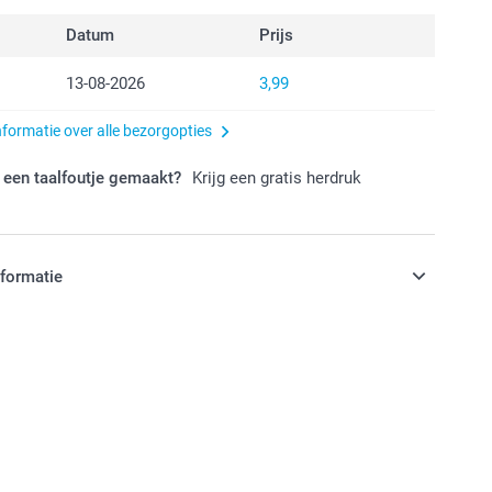
Datum
Prijs
13-08-2026
3,99
nformatie over alle bezorgopties
 een taalfoutje gemaakt?
Krijg een gratis herdruk
nformatie
jn in EURO (€) inclusief BTW en exclusief verzendkosten.