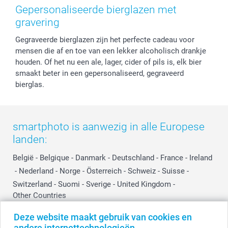
Herroepingsrecht
Mijn orderstatus
Baby
Gepersonaliseerde bierglazen met
Privacy
smartbonus
Moederdag
gravering
Cookiebeleid
smartfriends
Vaderdag
Gegraveerde bierglazen zijn het perfecte cadeau voor
Reviews
service@smartphoto.nl
Huwelijk
mensen die af en toe van een lekker alcoholisch drankje
Prijslijst
Affiliate partnerprogramma
houden. Of het nu een ale, lager, cider of pils is, elk bier
Investor Relations
Partnerships
smaakt beter in een gepersonaliseerd, gegraveerd
Influencer partnerprogramma
bierglas.
smartphoto is aanwezig in alle Europese
landen:
België
-
Belgique
-
Danmark
-
Deutschland
-
France
-
Ireland
-
Nederland
-
Norge
-
Österreich
-
Schweiz
-
Suisse
-
Switzerland
-
Suomi
-
Sverige
-
United Kingdom
-
Other Countries
Deze website maakt gebruik van cookies en
andere internettechnologieën