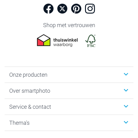
Shop met vertrouwen
Onze producten
Foto's afdrukken
Over smartphoto
Fotoboeken
Wanddecoratie
smartphoto
Service & contact
Fotocadeaus
Vacatures
Kalenders & agenda's
Sitemap
Service & Contact
Thema's
Kaarten
Bestelproces
Tevredenheidsgarantie
Voorwaarden
Mijn account
Kerst