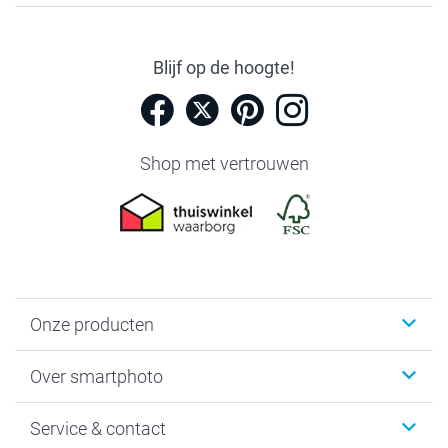
Blijf op de hoogte!
Shop met vertrouwen
Onze producten
Foto's afdrukken
Over smartphoto
Fotoboeken
Wanddecoratie
smartphoto
Service & contact
Fotocadeaus
Vacatures