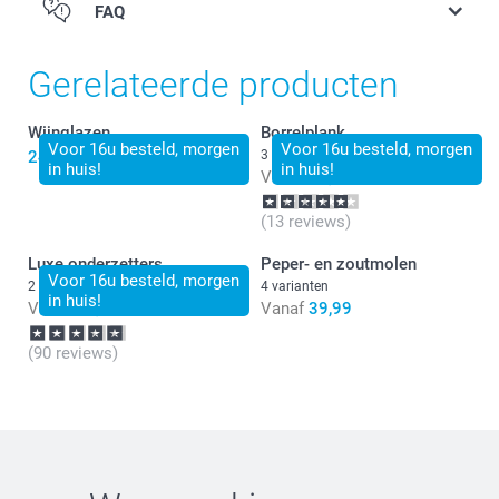
FAQ
Gerelateerde producten
Wijnglazen
Borrelplank
Voor 16u besteld, morgen
Voor 16u besteld, morgen
24,99
3 varianten
in huis!
in huis!
Vanaf
24,99
(13 reviews)
Luxe onderzetters
Peper- en zoutmolen
Voor 16u besteld, morgen
2 varianten
4 varianten
in huis!
Vanaf
24,99
Vanaf
39,99
(90 reviews)