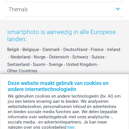
Kalenders & agenda's
Sitemap
Service & Contact
Thema's
Kaarten
Bestelproces
Tevredenheidsgarantie
Voorwaarden
Mijn account
Kerst
Herroepingsrecht
Mijn orderstatus
Baby
smartphoto is aanwezig in alle Europese
Privacy
smartbonus
Moederdag
landen:
Cookiebeleid
smartfriends
Vaderdag
Reviews
service@smartphoto.nl
Huwelijk
België
-
Belgique
-
Danmark
-
Deutschland
-
France
-
Ireland
Prijslijst
Affiliate partnerprogramma
-
Nederland
-
Norge
-
Österreich
-
Schweiz
-
Suisse
-
Investor Relations
Partnerships
Switzerland
-
Suomi
-
Sverige
-
United Kingdom
-
Other Countries
Influencer partnerprogramma
Deze website maakt gebruik van cookies en
andere internettechnologieën
Alle prijzen zijn in EURO (€) inclusief BTW en exclusief verzendkosten.
We gebruiken cookies en andere technologieën (bv. AI) om
jou een betere ervaring aan te bieden. We analyseren
websitebezoeken, personaliseren inhoud en advertenties
en bieden sociale media functies aan. We delen bepaalde
© smartphoto group. Alle rechten voorbehouden.
Disclaimer
informatie over websitegebruik met onze analytische -,
sociale media - en advertentiepartners. Je kan meer
nalezen over ons cookiebeleid
hier
.