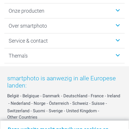
Onze producten
Foto's afdrukken
Over smartphoto
Fotoboeken
Wanddecoratie
smartphoto
Service & contact
Fotocadeaus
Vacatures
Kalenders & agenda's
Sitemap
Service & Contact
Thema's
Kaarten
Bestelproces
Tevredenheidsgarantie
Voorwaarden
Mijn account
Kerst
Herroepingsrecht
Mijn orderstatus
Baby
smartphoto is aanwezig in alle Europese
Privacy
smartbonus
Moederdag
landen:
Cookiebeleid
smartfriends
Vaderdag
Reviews
service@smartphoto.nl
Huwelijk
België
-
Belgique
-
Danmark
-
Deutschland
-
France
-
Ireland
Prijslijst
Affiliate partnerprogramma
-
Nederland
-
Norge
-
Österreich
-
Schweiz
-
Suisse
-
Investor Relations
Partnerships
Switzerland
-
Suomi
-
Sverige
-
United Kingdom
-
Other Countries
Influencer partnerprogramma