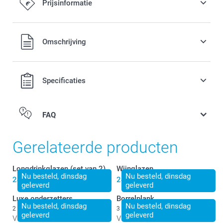
Prijsinformatie
Alle prijzen zijn in EURO (€) inclusief BTW en exclusief
Omschrijving
verzendkosten.
Specificaties
FAQ
Gerelateerde producten
Longdrinkglazen (set van 2)
Wijnglazen
Nu besteld, dinsdag
Nu besteld, dinsdag
24,99
24,99
geleverd
geleverd
Luxe onderzetters
Borrelplank
Nu besteld, dinsdag
Nu besteld, dinsdag
2 varianten
3 varianten
geleverd
geleverd
Vanaf
24,99
Vanaf
24,99