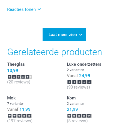
meesturen over het fletse gedeelte. Zij kijken graag
even met je mee of er wellicht nog iets mee gedaan
Reacties tonen
kan worden. Anders heel veel plezier er van!
06-01-2025
12:12
Bedankt voor je review. Fijn dat het maken van het
Laat meer zien
glas met foto eenvoudig was en je veel keuze had!
Gerelateerde producten
Theeglas
Luxe onderzetters
13,99
2 varianten
Vanaf
24,99
(20 reviews)
(90 reviews)
Mok
Kom
7 varianten
2 varianten
Vanaf
11,99
21,99
(197 reviews)
(8 reviews)