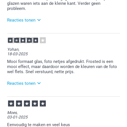
genomen om dit aan ons door te geven.
glazen waren iets aan de kleine kant. Verder geen
probleem.
Reacties tonen
14-05-2025
12:46
Bedankt voor je review. Wat fijn om te lezen dat je
Yohan,
blij bent met je fotoglas. Jammer dat je het wat aan
18-03-2025
de kleine kant vond. De formaten staan wel op onze
website beschreven onder specificaties. Wellicht heb
Mooi formaat glas, foto netjes afgedrukt. Frosted is een
je dit over het hoofd gezien. Wij gaan het in ieder
mooi effect, maar daardoor worden de kleuren van de foto
geval meenemen als tip. Alsnog heel veel plezier van
wel flets. Snel verstuurd, nette prijs.
het glas!
Reacties tonen
19-03-2025
09:03
Bedankt voor je review. Wat fijn om te lezen dat je
Moes,
blij bent met je foto op glas. Je mag altijd contact
03-01-2025
opnemen met de klantenservice
(service@smartphoto.nl) en dan even een foto
Eenvoudig te maken en veel keus