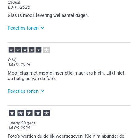
Saskia,
03-11-2025
Glas is mooi, levering wel aantal dagen.
Reacties tonen
04-11-2025
11:19
Bedankt voor je review. Fijn om te horen dat je
D M,
tevreden bent. Veel plezier van je bestelling en
14-07-2025
wellicht tot een volgende keer.
Mooi glas met mooie inscriptie, maar erg klein. Lijkt niet
op het glas van de foto.
Reacties tonen
15-07-2025
13:31
Bedankt voor je review. Fijn om te horen dat je
Janny Slagers,
tevreden bent over de opdruk. We zullen je tip over
14-05-2025
de preview van het glas mee nemen om ons te
blijven verbeteren. Bedankt dat je de moeite hebt
Foto's werden duidelijk weergegeven. Klein minpuntje: de