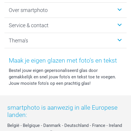
Foto's afdrukken
Over smartphoto
Fotoboeken
Wanddecoratie
smartphoto
Service & contact
Fotocadeaus
Vacatures
Kalenders & agenda's
Sitemap
Service & Contact
Thema's
Kaarten
Bestelproces
Tevredenheidsgarantie
Voorwaarden
Mijn account
Kerst
Herroepingsrecht
Mijn orderstatus
Baby
Maak je eigen glazen met foto's en tekst
Privacy
smartbonus
Moederdag
Bestel jouw eigen gepersonaliseerd glas door
Cookiebeleid
smartfriends
Vaderdag
gemakkelijk en snel jouw foto's en tekst toe te voegen.
Reviews
service@smartphoto.nl
Huwelijk
Jouw mooiste foto's op een prachtig glas!
Prijslijst
Affiliate partnerprogramma
Investor Relations
Partnerships
Influencer partnerprogramma
smartphoto is aanwezig in alle Europese
landen:
België
-
Belgique
-
Danmark
-
Deutschland
-
France
-
Ireland