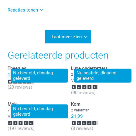
meesturen over het fletse gedeelte. Zij kijken graag
even met je mee of er wellicht nog iets mee gedaan
Reacties tonen
kan worden. Anders heel veel plezier er van!
06-01-2025
12:12
Bedankt voor je review. Fijn dat het maken van het
Laat meer zien
glas met foto eenvoudig was en je veel keuze had!
Gerelateerde producten
Theeglas
Luxe onderzetters
Nu besteld, dinsdag
Nu besteld, dinsdag
13,99
2 varianten
geleverd
geleverd
Vanaf
24,99
(20 reviews)
(90 reviews)
Mok
Kom
Nu besteld, dinsdag
7 varianten
2 varianten
geleverd
Vanaf
11,99
21,99
(197 reviews)
(8 reviews)