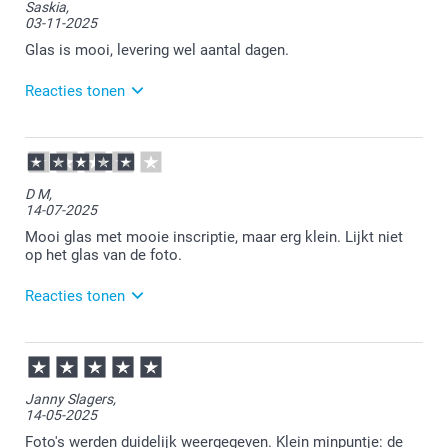
Saskia,
03-11-2025
Glas is mooi, levering wel aantal dagen.
Reacties tonen
04-11-2025
11:19
Bedankt voor je review. Fijn om te horen dat je
D M,
tevreden bent. Veel plezier van je bestelling en
14-07-2025
wellicht tot een volgende keer.
Mooi glas met mooie inscriptie, maar erg klein. Lijkt niet
op het glas van de foto.
Reacties tonen
15-07-2025
13:31
Bedankt voor je review. Fijn om te horen dat je
Janny Slagers,
tevreden bent over de opdruk. We zullen je tip over
14-05-2025
de preview van het glas mee nemen om ons te
blijven verbeteren. Bedankt dat je de moeite hebt
Foto's werden duidelijk weergegeven. Klein minpuntje: de