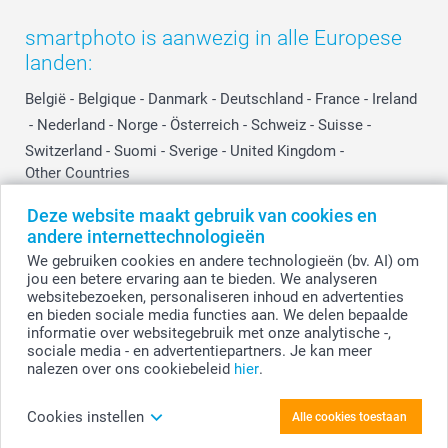
Influencer partnerprogramma
smartphoto is aanwezig in alle Europese
landen:
België
-
Belgique
-
Danmark
-
Deutschland
-
France
-
Ireland
-
Nederland
-
Norge
-
Österreich
-
Schweiz
-
Suisse
-
Switzerland
-
Suomi
-
Sverige
-
United Kingdom
-
Other Countries
Deze website maakt gebruik van cookies en
andere internettechnologieën
Alle prijzen zijn in EURO (€) inclusief BTW en exclusief verzendkosten.
We gebruiken cookies en andere technologieën (bv. AI) om
jou een betere ervaring aan te bieden. We analyseren
websitebezoeken, personaliseren inhoud en advertenties
en bieden sociale media functies aan. We delen bepaalde
© smartphoto group. Alle rechten voorbehouden.
Disclaimer
informatie over websitegebruik met onze analytische -,
sociale media - en advertentiepartners. Je kan meer
nalezen over ons cookiebeleid
hier
.
Personaliseer je Glas
Cookies instellen
Alle cookies toestaan