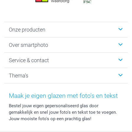
Onze producten
Foto's afdrukken
Over smartphoto
Fotoboeken
Wanddecoratie
smartphoto
Service & contact
Fotocadeaus
Vacatures
Kalenders & agenda's
Sitemap
Service & Contact
Thema's
Kaarten
Bestelproces
Tevredenheidsgarantie
Voorwaarden
Mijn account
Kerst
Herroepingsrecht
Mijn orderstatus
Baby
Maak je eigen glazen met foto's en tekst
Privacy
smartbonus
Moederdag
Bestel jouw eigen gepersonaliseerd glas door
Cookiebeleid
smartfriends
Vaderdag
gemakkelijk en snel jouw foto's en tekst toe te voegen.
Reviews
service@smartphoto.nl
Huwelijk
Jouw mooiste foto's op een prachtig glas!
Prijslijst
Affiliate partnerprogramma
Investor Relations
Partnerships