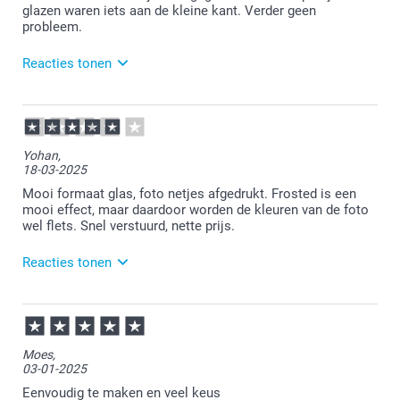
genomen om dit aan ons door te geven.
glazen waren iets aan de kleine kant. Verder geen
probleem.
Reacties tonen
14-05-2025
12:46
Bedankt voor je review. Wat fijn om te lezen dat je
Yohan,
blij bent met je fotoglas. Jammer dat je het wat aan
18-03-2025
de kleine kant vond. De formaten staan wel op onze
website beschreven onder specificaties. Wellicht heb
Mooi formaat glas, foto netjes afgedrukt. Frosted is een
je dit over het hoofd gezien. Wij gaan het in ieder
mooi effect, maar daardoor worden de kleuren van de foto
geval meenemen als tip. Alsnog heel veel plezier van
wel flets. Snel verstuurd, nette prijs.
het glas!
Reacties tonen
19-03-2025
09:03
Bedankt voor je review. Wat fijn om te lezen dat je
Moes,
blij bent met je foto op glas. Je mag altijd contact
03-01-2025
opnemen met de klantenservice
(service@smartphoto.nl) en dan even een foto
Eenvoudig te maken en veel keus