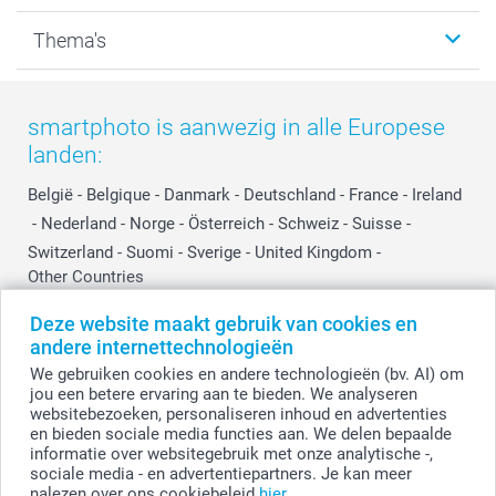
Kalenders & agenda's
Sitemap
Service & Contact
Thema's
Kaarten
Bestelproces
Tevredenheidsgarantie
Voorwaarden
Mijn account
Kerst
Herroepingsrecht
Mijn orderstatus
Baby
smartphoto is aanwezig in alle Europese
Privacy
smartbonus
Moederdag
landen:
Cookiebeleid
smartfriends
Vaderdag
Reviews
service@smartphoto.nl
Huwelijk
België
-
Belgique
-
Danmark
-
Deutschland
-
France
-
Ireland
Prijslijst
Affiliate partnerprogramma
-
Nederland
-
Norge
-
Österreich
-
Schweiz
-
Suisse
-
Investor Relations
Partnerships
Switzerland
-
Suomi
-
Sverige
-
United Kingdom
-
Other Countries
Influencer partnerprogramma
Deze website maakt gebruik van cookies en
andere internettechnologieën
Alle prijzen zijn in EURO (€) inclusief BTW en exclusief verzendkosten.
We gebruiken cookies en andere technologieën (bv. AI) om
jou een betere ervaring aan te bieden. We analyseren
websitebezoeken, personaliseren inhoud en advertenties
en bieden sociale media functies aan. We delen bepaalde
© smartphoto group. Alle rechten voorbehouden.
Disclaimer
informatie over websitegebruik met onze analytische -,
sociale media - en advertentiepartners. Je kan meer
nalezen over ons cookiebeleid
hier
.