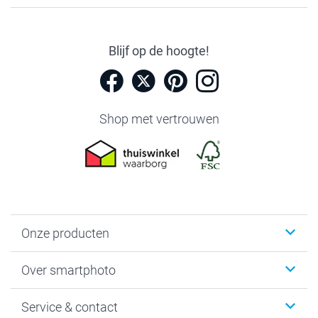
Blijf op de hoogte!
Shop met vertrouwen
Onze producten
Foto's afdrukken
Over smartphoto
Fotoboeken
Wanddecoratie
smartphoto
Service & contact
Fotocadeaus
Vacatures